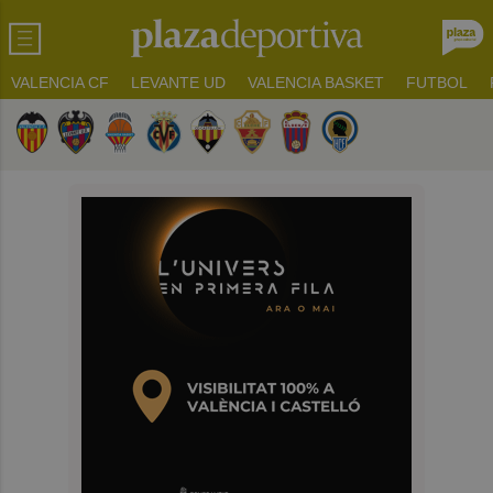
VALENCIA CF
LEVANTE UD
VALENCIA BASKET
FUTBOL