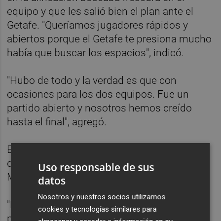
equipo y que les salió bien el plan ante el
Getafe. "Queríamos jugadores rápidos y
abiertos porque el Getafe te presiona mucho
había que buscar los espacios", indicó.
"Hubo de todo y la verdad es que con
ocasiones para los dos equipos. Fue un
partido abierto y nosotros hemos creído
hasta el final", agregó.
El entrenador del Levante, además, comentó
que en su opinión el gol anulado a Roger
Uso responsable de sus
Martí en la segunda parte fue legal.
datos
Nosotros y nuestros socios utilizamos
"Me había parecido legal porque me ha
cookies y tecnologías similares para
pillado en la línea del jugador del Getafe y la