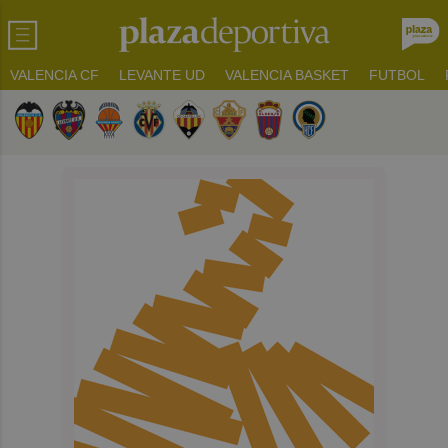
VALENCIA CF
LEVANTE UD
VALENCIA BASKET
FUTBOL