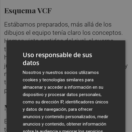
Esquema VCF
Estábamos preparados, más allá de los
dibujos el equipo tenía claro los conceptos.
Hemos visto partidos del rival, el cuerpo
técnico ha hecho un trabajo fenomenal y
Uso responsable de sus
hemos sacado conceptos. Además los
datos
jugadores tienen una implicación tremenda y
Nosotros y nuestros socios utilizamos
nos ayudan a analizar a los rivales. Lo
cookies y tecnologías similares para
teníamos clarísimo más allá de lo que
almacenar y acceder a información en su
pasara en el terreno de juego.
dispositivo y procesar datos personales,
como su dirección IP, identificadores únicos
Momento
y datos de navegación, para ofrecer
anuncios y contenido personalizados, medir
Es un momento importante, durante la
anuncios y contenido, obtener información
temporada hay momentos importantes y
sobre la audiencia y mejorar los servicios.