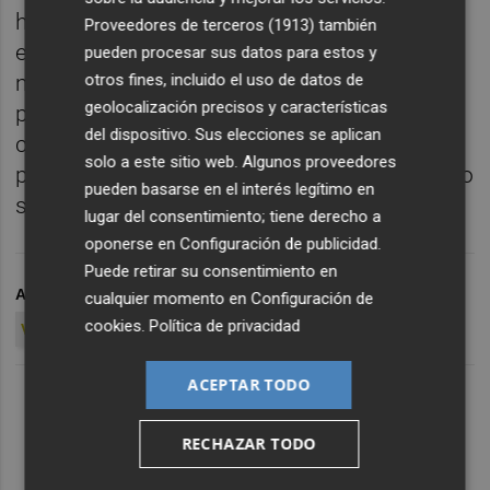
hoy era uno de ellos. Veníamos de una
Proveedores de terceros (1913)
también
eliminación de Copa, dónde teníamos
pueden procesar sus datos para estos y
otros fines, incluido el uso de datos de
mucha ilusión y veníamos de hacer un mal
geolocalización precisos y características
partido. Ahora tener 35 puntos es para estar
del dispositivo. Sus elecciones se aplican
contentos pero el el fútbol no puedes sacar
solo a este sitio web. Algunos proveedores
pecho, hay que tener los pies en el suelo y no
pueden basarse en el interés legítimo en
salirnos de la mejora y el esfuerzo diario.
lugar del consentimiento; tiene derecho a
oponerse en
Configuración de publicidad
.
Puede retirar su consentimiento en
ARCHIVADO EN
PLAZA GRANOTA
LEVANTE UD
cualquier momento en
Configuración de
cookies
.
Política de privacidad
VALENCIA CF
ACEPTAR TODO
RECHAZAR TODO