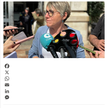
Facebook
X
WhatsApp
Email
LinkedIn
Messenger