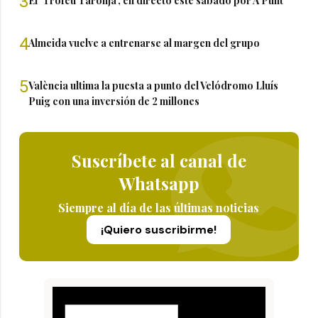
3
El 'Trofeu Taronja', en directo este sábado por À Punt
4
Almeida vuelve a entrenarse al margen del grupo
5
València ultima la puesta a punto del Velódromo Lluís
Puig con una inversión de 2 millones
Suscríbete al canal de
Whatsapp
Siempre al día de las últimas noticias
¡Quiero suscribirme!