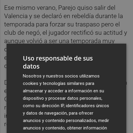
Ese mismo verano, Parejo quiso salir del
Valencia y se declaró en rebeldía durante la
temporada para forzar su traspaso pero el
club de negó, el jugador rectificó su actitud y
aunque volvió a ser una temporada muy
complicada, nuevamente llevó el timón del
Uso responsable de sus
equipo hasta la salvación y acabó de nuevo
datos
con el brazalete.
Nosotros y nuestros socios utilizamos
De nuevo se planteó Parejo salir del Valencia
cookies y tecnologías similares para
en 2017 pero con la llegada de Marcelino
almacenar y acceder a información en su
dispositivo y procesar datos personales,
García Toral decidió quedarse en el equipo y
como su dirección IP, identificadores únicos
reforzó su importancia hasta convertirse en
y datos de navegación, para ofrecer
imprescindible dentro del campo y en
anuncios y contenido personalizados, medir
referencia fuera del mismo.
anuncios y contenido, obtener información