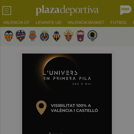
VALENCIA CF
LEVANTE UD
VALENCIA BASKET
FUTBOL