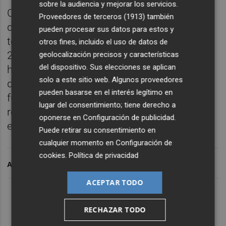
sobre la audiencia y mejorar los servicios.
Culminó dos años brillantes como mano
Proveedores de terceros (1913)
también
derecha del entrenador asturiano dentro del
pueden procesar sus datos para estos y
terreno de juego, alzando la Copa del Rey de
otros fines, incluido el uso de datos de
2019 como capitán del que ya es un equipo
geolocalización precisos y características
del dispositivo. Sus elecciones se aplican
histórico en el club. La abrupta destitución
solo a este sitio web. Algunos proveedores
del técnico no cambió su rol ni dentro ni
pueden basarse en el interés legítimo en
fuera del vestuario. Convertido en un
lugar del consentimiento; tiene derecho a
referente del valencianismo, Parejo cumple
oponerse en
Configuración de publicidad
.
este jueves 31 años.
Puede retirar su consentimiento en
cualquier momento en
Configuración de
cookies
.
Política de privacidad
ARCHIVADO EN
ACEPTAR TODO
RECHAZAR TODO