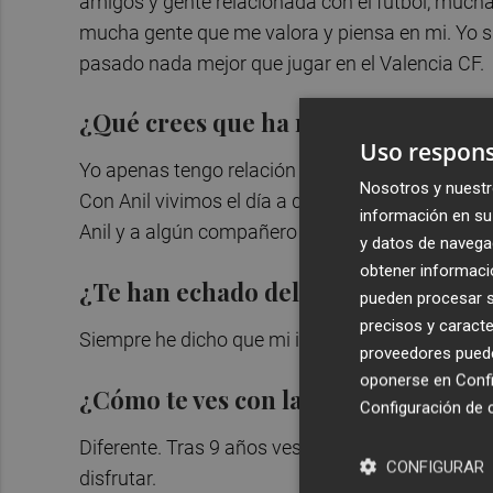
amigos y gente relacionada con el fútbol, much
mucha gente que me valora y piensa en mi. Yo si
pasado nada mejor que jugar en el Valencia CF.
¿Qué crees que ha molestado al clu
Uso respons
Yo apenas tengo relación con Peter Lim, solame
Nosotros y nuestr
Con Anil vivimos el día a día y es una relación s
información en su 
Anil y a algún compañero y eso me ha podido per
y datos de navega
obtener informació
¿Te han echado del Valencia CF?
pueden procesar su
precisos y caracte
Siempre he dicho que mi intención hubiese sido 
proveedores pueden
oponerse en
Confi
¿Cómo te ves con la camiseta del Vil
Configuración de 
Diferente. Tras 9 años vestir otra camiseta es di
CONFIGURAR
disfrutar.