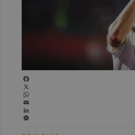
Facebook
X
WhatsApp
Email
LinkedIn
Messenger