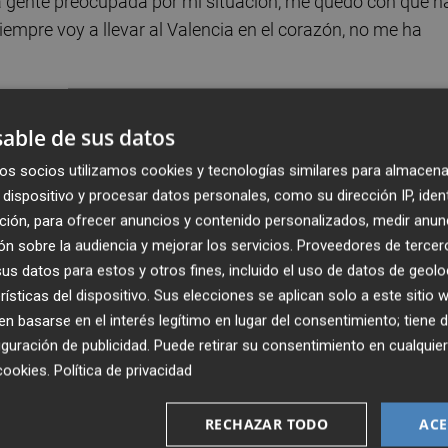
a gente preocupada por mi situación, me quedo con que h
empre voy a llevar al Valencia en el corazón, no me ha
b de Dani Parejo cómo capitán?
able de sus datos
nte he estado con él 24 horas de cuándo compró el club.
os socios utilizamos cookies y tecnologías similares para almacena
in más, yo siempre he sido sincero y he dicho lo que pienso
dispositivo y procesar datos personales, como su dirección IP, iden
judicar. Me voy con la cabeza alta.
ción, para ofrecer anuncios y contenido personalizados, medir anun
n sobre la audiencia y mejorar los servicios.
Proveedores de tercer
s datos para estos y otros fines, incluido el uso de datos de geolo
rísticas del dispositivo. Sus elecciones se aplican solo a este sitio
retirarme en el Valencia CF.
 basarse en el interés legítimo en lugar del consentimiento; tiene 
guración de publicidad
. Puede retirar su consentimiento en cualqu
larreal?
cookies
.
Política de privacidad
stinto. Pero voy a un gran club en el que creo que puedo
RECHAZAR TODO
ACE