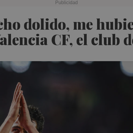
cho dolido, me hubi
alencia CF, el club d