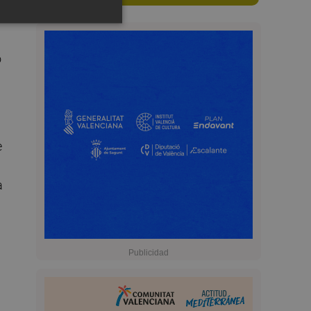
o
e
a