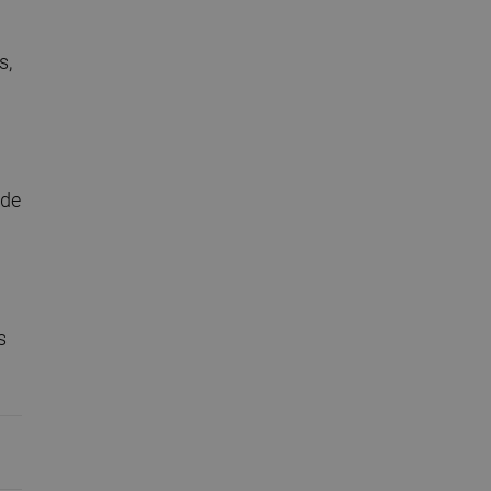
s,
 de
s