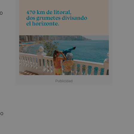
lo
do