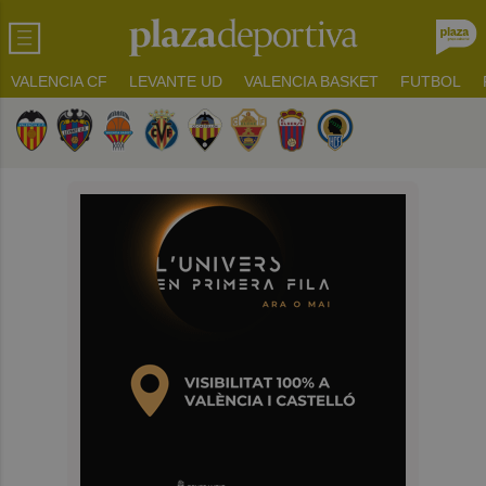
VALENCIA CF
LEVANTE UD
VALENCIA BASKET
FUTBOL