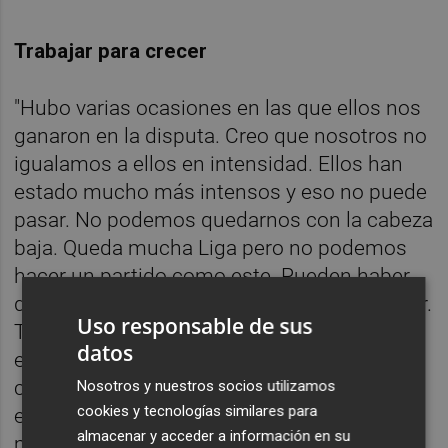
Trabajar para crecer
"Hubo varias ocasiones en las que ellos nos
ganaron en la disputa. Creo que nosotros no
igualamos a ellos en intensidad. Ellos han
estado mucho más intensos y eso no puede
pasar. No podemos quedarnos con la cabeza
baja. Queda mucha Liga pero no podemos
hacer un partido como este. Pueden haber
derrotas, pero como la de hoy no pueden ser.
Uso responsable de sus
Tenemos que seguir trabajando y
datos
entrenando así, corregir lo que tenemos que
corregir. Estamos todos juntos con Gattuso,
Nosotros y nuestros socios utilizamos
cookies y tecnologías similares para
es un gran entrenador, nos está ayudando
almacenar y acceder a información en su
muchísimo y vamos a crecer muchísimo. El