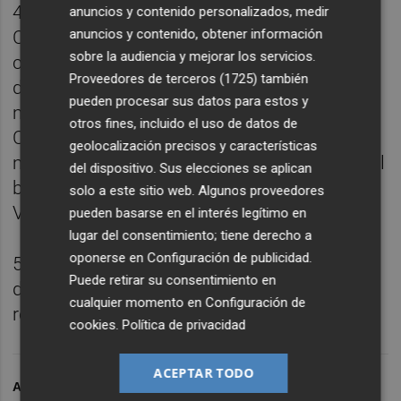
4- El Valencia CF y la Academia del Valencia
anuncios y contenido personalizados, medir
anuncios y contenido, obtener información
CF cuentan con el personal profesional y los
sobre la audiencia y mejorar los servicios.
controles necesarios para proteger y
Proveedores de terceros (1725)
también
detectar este tipo de infracciones y
pueden procesar sus datos para estos y
mantener un entorno seguro.
otros fines, incluido el uso de datos de
Continuaremos velando porque nuestras
geolocalización precisos y características
medidas sean rigurosas para salvaguardar el
del dispositivo. Sus elecciones se aplican
bienestar de todos los miembros del
solo a este sitio web. Algunos proveedores
Valencia CF.
pueden basarse en el interés legítimo en
lugar del consentimiento; tiene derecho a
oponerse en
Configuración de publicidad
.
5- El Valencia CF, respetando la presunción
Puede retirar su consentimiento en
de inocencia, confía en la justicia para la
cualquier momento en
Configuración de
resolución de este asunto.
cookies
.
Política de privacidad
ACEPTAR TODO
ARCHIVADO EN
PEDRO CORTES
VALENCIA CF