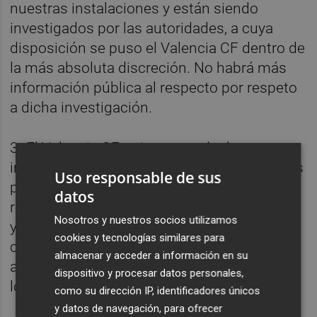
nuestras instalaciones y están siendo
investigados por las autoridades, a cuya
disposición se puso el Valencia CF dentro de
la más absoluta discreción. No habrá más
información pública al respecto por respeto
a dicha investigación.
3- El Valencia CF quiere recordar la
importancia de preservar la privacidad de las
Uso responsable de sus
personas afectadas. Todos tenemos la
datos
responsabilidad de respetar a los afectados
Nosotros y nuestros socios utilizamos
y evitar las especulaciones que puedan
cookies y tecnologías similares para
causar más dolor. El Club no tolerará ningún
almacenar y acceder a información en su
acto insensible que cause más angustia a
dispositivo y procesar datos personales,
los afectados.
como su dirección IP, identificadores únicos
y datos de navegación, para ofrecer