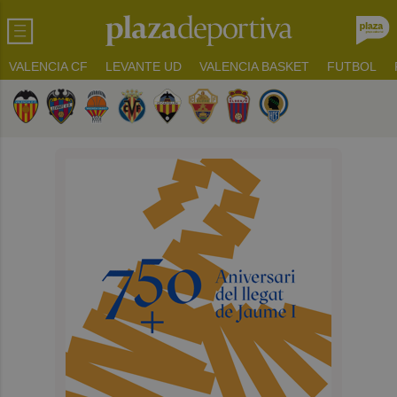
VALENCIA CF
LEVANTE UD
VALENCIA BASKET
FUTBOL