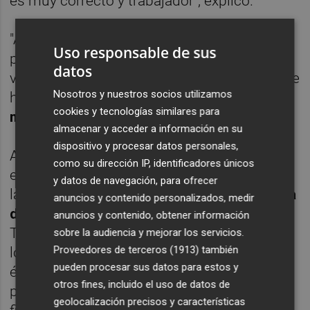
es muy correcto y trabajador", explicó.
"A todos nos gusta ser un equipo ofensivo,
Uso responsable de sus
pero eso no te garantiza el éxito. Hemos
datos
visto equipos que han bajado de Primera que
Nosotros y nuestros socios utilizamos
han querido ser protagonistas.
En muchos
cookies y tecnologías similares para
momentos hay que ser prácticos"
, precisó.
almacenar y acceder a información en su
dispositivo y procesar datos personales,
Además, el jugador del Levante se refirió al
como su dirección IP, identificadores únicos
esfuerzo físico durante esta primera fase de
y datos de navegación, para ofrecer
la pretemporada. "
Vamos acumulando carga
anuncios y contenido personalizados, medir
de trabajo ahora,
que es de lo que se trata.
anuncios y contenido, obtener información
Toca sufrir, aunque a todos nos gusta ganar
sobre la audiencia y mejorar los servicios.
Proveedores de terceros (1913)
también
los partidos aunque sean amistosos. Es
pueden procesar sus datos para estos y
época de sufrir y es un ciclo que hay que
otros fines, incluido el uso de datos de
pasar, cuanto antes lo pasemos mejor",
geolocalización precisos y características