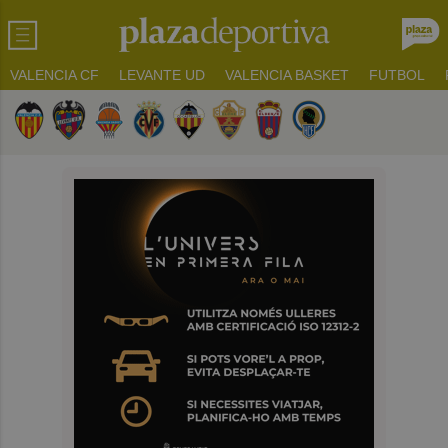
VALENCIA CF
LEVANTE UD
VALENCIA BASKET
FUTBOL