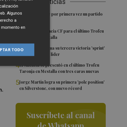
Últimas Noticias
te
calización
y
1
 web. Algunos
Kiat Lim preside por primera vez un partido
en Mestalla
derecho a
s.
ier momento en
2
El once del Valencia CF para el último Trofeu
Taronja de Mestalla
3
Jorge Martín suma su tercera victoria 'sprint'
PTAR TODO
del año y es más líder
4
El Valencia se presentó en el último Trofeu
Taronja en Mestalla con tres caras nuevas
5
Jorge Martín logra su primera 'pole position'
en Silverstone, con nuevo récord
n.
Suscríbete al canal
de Whatsapp