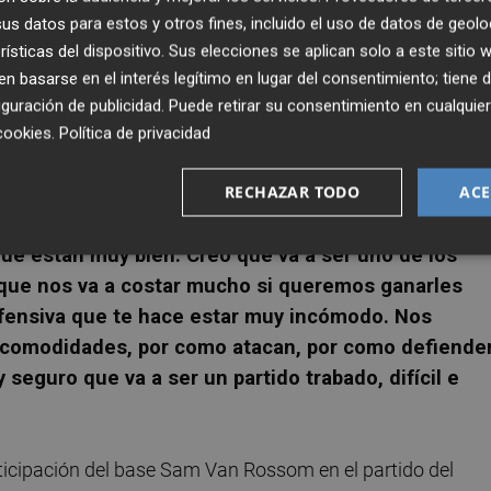
rar lo mejor que podamos para un partido obviamen
s datos para estos y otros fines, incluido el uso de datos de geolo
artínez no duda en elogiar:
“Son un equipo que está mu
rísticas del dispositivo. Sus elecciones se aplican solo a este sitio
 temporada excelente. Han ganado dos partidos con
 basarse en el interés legítimo en lugar del consentimiento; tiene 
mos puntos y haciendo unas estadísticas fantástica
guración de publicidad
. Puede retirar su consentimiento en cualqu
a un partido que prácticamente tuvieron ganado
cookies
.
Política de privacidad
nte bien”.
RECHAZAR TODO
ACE
e tiene
“mucho respeto por Obradoiro y por su
que están muy bien. Creo que va a ser uno de los
 que nos va a costar mucho si queremos ganarles
efensiva que te hace estar muy incómodo. Nos
incomodidades, por como atacan, por como defiende
y seguro que va a ser un partido trabado, difícil e
ticipación del base Sam Van Rossom en el partido del