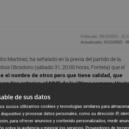
Publicado: 30/10/2015 ·
11:1
Actualizado: 01/11/2015 · 0
o Martínez, ha señalado en la previa del partido de la
nbús Obradoiro (sábado 31, 20:00 horas, Fonteta) que el
ene el nombre de otros pero que tiene calidad, que
en tiro exterior, el MVP de la última semana. Un riv
ana preparando nuestro partido mientras que
able de sus datos
rocup y del viaje. Seguro que ellos vendrán más
os socios utilizamos cookies y tecnologías similares para almacena
ente podamos estar nosotros”.
dispositivo y procesar datos personales, como su dirección IP, iden
ción, para ofrecer anuncios y contenido personalizados, medir anun
bajo para preparar el encuentro del sábado
con
“poco
n sobre la audiencia y mejorar los servicios.
Proveedores de tercer