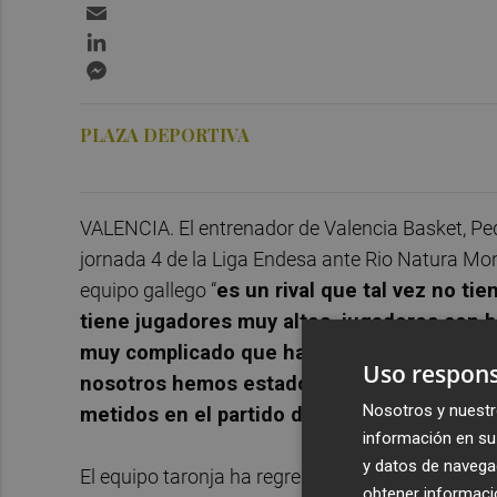
Email
LinkedIn
Messenger
PLAZA DEPORTIVA
VALENCIA. El entrenador de Valencia Basket, Pedr
jornada 4 de la Liga Endesa ante Rio Natura Mo
equipo gallego “
es un rival que tal vez no ti
tiene jugadores muy altos, jugadores con bu
muy complicado que ha estado toda la sem
Uso respons
nosotros hemos estado pendientes de la Eu
Nosotros y nuestr
metidos en el partido de lo que aparentem
información en su 
y datos de navega
El equipo taronja ha regresado esta tarde al tra
obtener informació