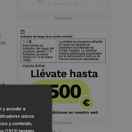
2
8:03
al
r y acceder a
tificadores únicos
cios y contenido,
os (1913)
también