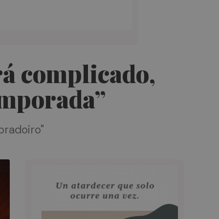
rá complicado,
temporada”
bradoiro"