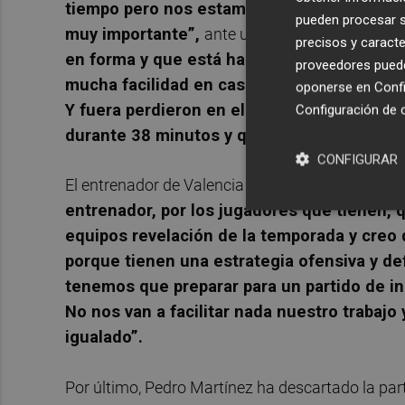
tiempo pero nos estamos intentando prepa
pueden procesar su
muy importante”,
ante un rival al que Pedro M
precisos y caracte
en forma y que está haciendo un inicio de
proveedores pueden
mucha facilidad en casa, metiendo muchísi
oponerse en
Confi
Y fuera perdieron en el campo del Baskoni
Configuración de 
durante 38 minutos y que jugaron francame
CONFIGURAR
El entrenador de Valencia Basket ha señalado qu
entrenador, por los jugadores que tienen, 
equipos revelación de la temporada y creo
porque tienen una estrategia ofensiva y d
tenemos que preparar para un partido de 
No nos van a facilitar nada nuestro trabajo 
igualado”.
Por último, Pedro Martínez ha descartado la par