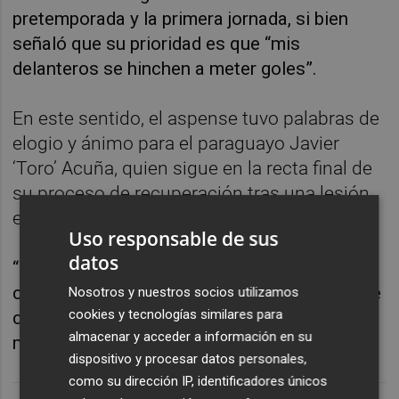
pretemporada y la primera jornada, si bien
señaló que su prioridad es que “mis
delanteros se hinchen a meter goles”.
En este sentido, el aspense tuvo palabras de
elogio y ánimo para el paraguayo Javier
‘Toro’ Acuña, quien sigue en la recta final de
su proceso de recuperación tras una lesión
en la rodilla.
Uso responsable de sus
datos
“Es un ejemplo dentro y fuera del campo
como jugador y persona. Es una bestia. No sé
Nosotros y nuestros socios utilizamos
cookies y tecnologías similares para
cuándo estará, pero cuando vuelva será el
almacenar y acceder a información en su
mismo toro”, sentenció.
dispositivo y procesar datos personales,
como su dirección IP, identificadores únicos