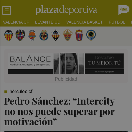
VALENCIA CF
LEVANTE UD
VALENCIA BASKET
FUTBOL
hércules cf
Pedro Sánchez: “Intercity
no nos puede superar por
motivación”