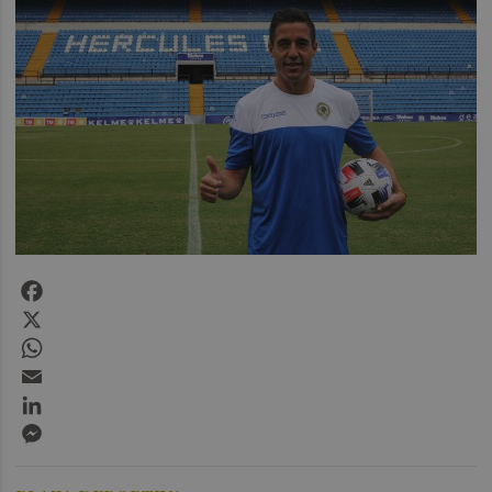
Facebook
X
WhatsApp
Email
LinkedIn
Messenger