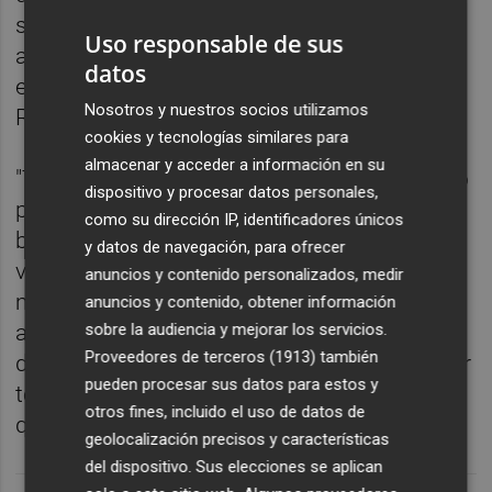
sabes hacer encima de la moto y en ese
Uso responsable de sus
aspecto ha sido muy difícil y se ha reflejado
datos
en los resultados", explicó el piloto de
Nosotros y nuestros socios utilizamos
Repsol.
cookies y tecnologías similares para
almacenar y acceder a información en su
"Tenemos que trabajar en el aspecto técnico
dispositivo y procesar datos personales,
para
mejorar el rendimiento
ya que a veces
como su dirección IP, identificadores únicos
basta un ajuste pequeño que no estás
y datos de navegación, para ofrecer
viendo y todo cambia como por arte de
anuncios y contenido personalizados, medir
magia, no es una ciencia exacta pero este
anuncios y contenido, obtener información
sobre la audiencia y mejorar los servicios.
año no he conseguido dar ese 'click' y ello te
Proveedores de terceros (1913)
también
demuestra que hay oportunidad de aprender
pueden procesar sus datos para estos y
todos los años y basta tener la actitud para
otros fines, incluido el uso de datos de
quererlo", manifestó Pedrosa.
geolocalización precisos y características
del dispositivo. Sus elecciones se aplican