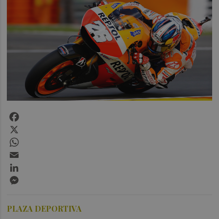
Facebook
X
WhatsApp
Email
LinkedIn
Messenger
PLAZA DEPORTIVA