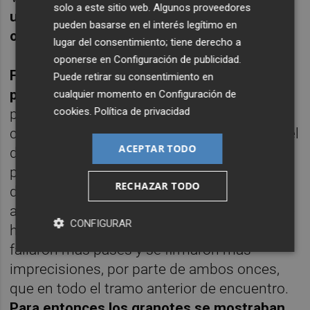
solo a este sitio web. Algunos proveedores
unos meses a que Duarte, por ejemplo,
pueden basarse en el interés legítimo en
ofrecería el actual nivel?
lugar del consentimiento; tiene derecho a
oponerse en
Configuración de publicidad
.
Fue el típico partido, además, que con el
Puede retirar su consentimiento en
público enchufado en Orriols se gana
,
cualquier momento en
Configuración de
cookies
.
Política de privacidad
porque en los últimos 70 minutos los
colchoneros ya no podían con el alma, tras el
ACEPTAR TODO
desgaste brutal de la primera mitad, que les
pasó factura, y al Llevant le faltó
RECHAZAR TODO
determinación para creer en la proeza,
aunque firmó algún arreón esperanzador. De
CONFIGURAR
hecho en el último cuarto de partido se
fallaron más pases y se firmaron más
imprecisiones, por parte de ambos onces,
que en todo el tramo anterior de encuentro.
Para entonces los granotes se mostraban