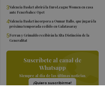
3
Valencia Basket abrirá la EuroLeague Women en casa
ante Fenerbahce Opet
4
Valencia Basket incorpora a Oumar Ballo, que jugará la
próxima temporada cedido en Galatasaray
5
Ferran y Grimaldo recibirán la Alta Distinción de la
Generalitat
Suscríbete al canal de
Whatsapp
Siempre al día de las últimas noticias
¡Quiero suscribirme!