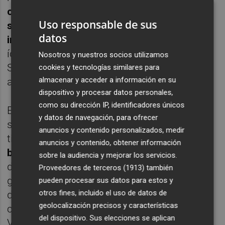
otro arbitraje distinto al de Munuera, Savic
Uso responsable de sus
se hubiera ido a la calle, tras el codazo
datos
impiadoso a Roger
, que rayó la agresión, e
ídem de Saúl a Postigo. El Atlético de
Nosotros y nuestros socios utilizamos
Simeone siempre parece autorizado a llegar
cookies y tecnologías similares para
almacenar y acceder a información en su
a límites inviables para otros equipos.
dispositivo y procesar datos personales,
como su dirección IP, identificadores únicos
El trabajadísimo empate que pudo acabar
y datos de navegación, para ofrecer
siendo triunfo tiene aún más mérito si se
anuncios y contenido personalizados, medir
tiene en cuenta el
estado de la enfermería
anuncios y contenido, obtener información
blaugrana
, las
molestias de Radoja
en el
sobre la audiencia y mejorar los servicios.
descanso (un futbolista esencial de este
Proveedores de terceros (1913)
también
gran Llevant) o las
carencias de la plantilla
,
pueden procesar sus datos para estos y
otros fines, incluido el uso de datos de
de todos conocidas y que Paco López ha
geolocalización precisos y características
conseguido disimular de forma magistral.
del dispositivo. Sus elecciones se aplican
Verbigracia:
¿Quién hubiese apostado hace