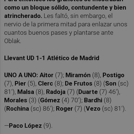
como un bloque sólido, contundente y bien
atrincherado.
Les faltó, sin embargo, el
nervio de la primera mitad para enlazar unos
cuantos buenos pases y plantarse ante
Oblak.
Llevant UD 1-1 Atlético de Madrid
UNO A UNO:
Aitor
(7);
Miramón
(8),
Postigo
(7),
Pier
(5),
Clerc
(8);
De Frutos
(8) (
Son
(sc)
81'),
Malsa
(8),
Radoja
(7) (
Duarte
(7) 46'),
Morales
(3) (
Gómez
(4) 70');
Bardhi
(8)
(
Rochina
(sc) 86');
Roger
(7) (
Vezo
(sc) 81').
—
Paco López
(9).