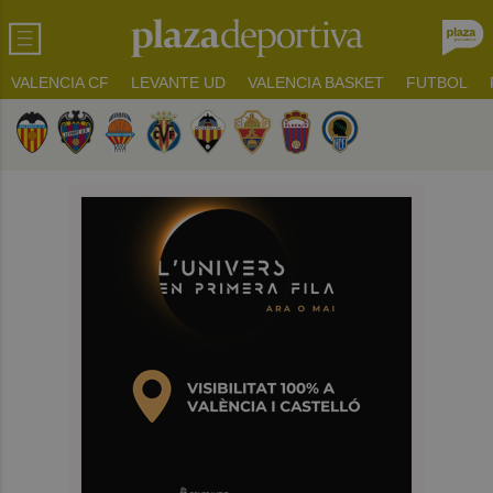
VALENCIA CF
LEVANTE UD
VALENCIA BASKET
FUTBOL