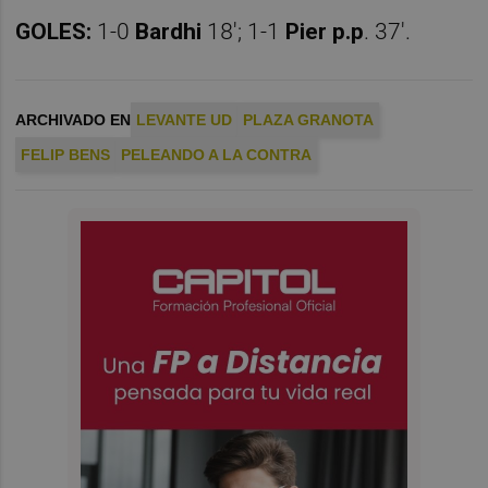
GOLES:
1-0
Bardhi
18'; 1-1
Pier p.p
. 37'.
ARCHIVADO EN
LEVANTE UD
PLAZA GRANOTA
FELIP BENS
PELEANDO A LA CONTRA