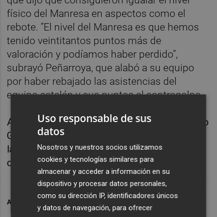
físico del Manresa en aspectos como el
rebote. ”El nivel del Manresa es que hemos
tenido veintitantos puntos más de
valoración y podíamos haber perdido”,
subrayó Peñarroya, que alabó a su equipo
por haber rebajado las asistencias del
equipo catalán y sus puntos al contragolpe.
Uso responsable de sus
Además, resaltó la contribución del canterano
datos
Guillem Ferrando. “Ha hecho dos minutos en
Nosotros y nuestros socios utilizamos
la última rotación que nos ha dado la vida”,
cookies y tecnologías similares para
concluyó.
almacenar y acceder a información en su
dispositivo y procesar datos personales,
como su dirección IP, identificadores únicos
ARCHIVADO EN
VALENCIA BASKET
y datos de navegación, para ofrecer