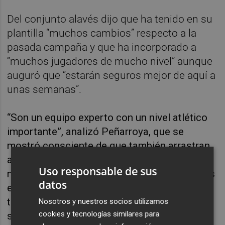
Del conjunto alavés dijo que ha tenido en su
plantilla “muchos cambios” respecto a la
pasada campaña y que ha incorporado a
“muchos jugadores de mucho nivel” aunque
auguró que “estarán seguros mejor de aquí a
unas semanas”.
“Son un equipo experto con un nivel atlético
importante”, analizó Peñarroya, que se
mostró consciente de que también arrastran
algunos problemas en los interiores. “Pero
Uso responsable de sus
nosotros estamos en un momento de fijarnos
datos
en nosotros más que en el rival”, explicó el
técnico, que afirmó que la clara derrota en la
Nosotros y nuestros socios utilizamos
cookies y tecnologías similares para
semifinal de la Supercopa ante el Barcelona