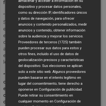
almacenar y acceder a información en su
fue excepcional.
dispositivo y procesar datos personales,
como su dirección IP, identificadores únicos
“Hay que dar excepcionalidad del partido de
y datos de navegación, para ofrecer
Supercopa. Estoy seguro de que mañana
anuncios y contenido personalizados, medir
estamos en condiciones. En ese partido
anuncios y contenido, obtener información
empezamos bien pero tuvimos un número
sobre la audiencia y mejorar los servicios.
de perdidas excepcional que el rival
Proveedores de terceros (1725)
también
pueden procesar sus datos para estos y
aprovechó para oxigenarse y el equipo no
otros fines, incluido el uso de datos de
estaba lo suficientemente maduro para
geolocalización precisos y características
levantarse de algo así”, admitió.
del dispositivo. Sus elecciones se aplican
solo a este sitio web. Algunos proveedores
“Es difícil que se pueda repetir un primer
pueden basarse en el interés legítimo en
cuarto en el que pierdas diez balones. El
lugar del consentimiento; tiene derecho a
equipo está trabajando en crecer y
oponerse en
Configuración de publicidad
.
conocernos. No nos dejó un muy buen sabor
Puede retirar su consentimiento en
de boca y es una buena oportunidad para dar
cualquier momento en
Configuración de