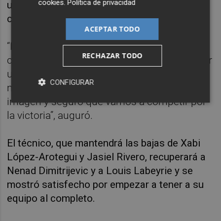
cookies
.
Política de privacidad
un paso adelante en todo lo que queremos
construir y ser”, apuntó.
ACEPTAR TODO
“Llegamos justos y tenemos una semana
RECHAZAR TODO
con tres partidos, así que tenemos que tener
una mentalidad dura y fuerte. Creo que
CONFIGURAR
mañana el equipo va a dar una buena
imagen y seguro que vamos a competir por
la victoria”, auguró.
El técnico, que mantendrá las bajas de Xabi
López-Arotegui y Jasiel Rivero, recuperará a
Nenad Dimitrijevic y a Louis Labeyrie y se
mostró satisfecho por empezar a tener a su
equipo al completo.