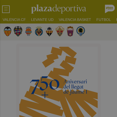
VALENCIA CF
LEVANTE UD
VALENCIA BASKET
FUTBOL