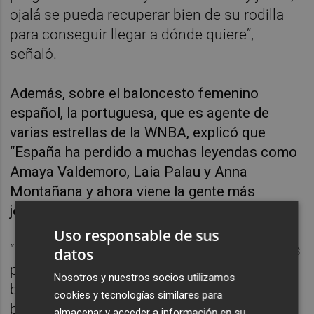
ojalá se pueda recuperar bien de su rodilla
para conseguir llegar a dónde quiere”,
señaló.
Además, sobre el baloncesto femenino
español, la portuguesa, que es agente de
varias estrellas de la WNBA, explicó que
“España ha perdido a muchas leyendas como
Amaya Valdemoro, Laia Palau y Anna
Montañana y ahora viene la gente más
jovencita que lucha para ganar medallas”.
Uso responsable de sus
“Creo que van a continuar ganando medallas
datos
porque es un país con mucha cultura de
Nosotros y nuestros socios utilizamos
baloncesto y tiene muchas jugadoras muy
cookies y tecnologías similares para
buenas”, finalizó.
almacenar y acceder a información en su