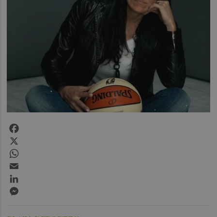
Facebook
X
WhatsApp
Email
LinkedIn
Messenger