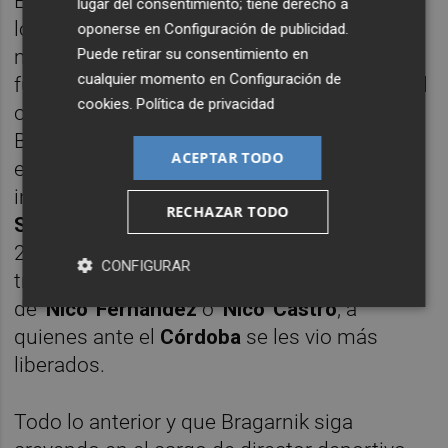
Elche en unos meses de julio y de agosto en
lugar del consentimiento; tiene derecho a
los que se ha rascado el bolsillo (con
oponerse en
Configuración de publicidad
.
Puede retirar su consentimiento en
mesura, pero lo ha hecho) y apostado por
cualquier momento en
Configuración de
futbolistas de mercados distintos al español
cookies
.
Política de privacidad
o aquellos que controla directamente
Bragarnik, algo que este había tratado de
ACEPTAR TODO
evitar tras alguna mala experiencia en el
inicio de la última etapa en
LaLiga EA
RECHAZAR TODO
Sports
. Además, a diferencia del verano de
2023, no se han producido bajas
CONFIGURAR
traumáticas... como hubiesen sido las
de
'Nico' Fernández
o
'Nico' Castro
, a
quienes ante el
Córdoba
se les vio más
liberados.
Todo lo anterior y que Bragarnik siga