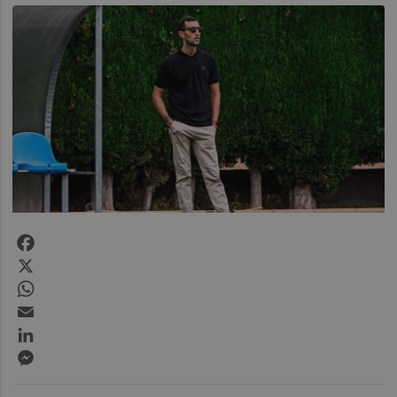
Facebook
X
WhatsApp
Email
LinkedIn
Messenger