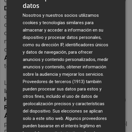
datos
Diaby
, el extremo
Yago Santiago
o de los
Nosotros y nuestros socios utilizamos
delanteros
Sory Kaba
y
Agustín Álvarez
,
cookies y tecnologías similares para
quienes finalmente sí llegaron, y del también
almacenar y acceder a información en su
central
Enrique Clemente
, de los
dispositivo y procesar datos personales,
mediocentros
Marc Aguado
e
Iván Morante
,
como su dirección IP, identificadores únicos
del extremo
Iker Benito
o del portero
Álvaro
y datos de navegación, para ofrecer
Aceves
, quienes por una u otra razón no lo
anuncios y contenido personalizados, medir
terminaron haciendo.
anuncios y contenido, obtener información
sobre la audiencia y mejorar los servicios.
Proveedores de terceros (1913)
también
Los mencionados Diaby y Affengruber
; el
pueden procesar sus datos para estos y
lateral
Álvaro Núñez
; el mediocentro
Gerard
otros fines, incluido el uso de datos de
Hernández
; los extremos
Santiago y
Elbasan
geolocalización precisos y características
Rashani
; y los delanteros
Agustín
del dispositivo. Sus elecciones se aplican
Álvarez
y
Sory Kaba
han sido finalmente los
solo a este sitio web. Algunos proveedores
protagonistas de las altas concretadas por el
pueden basarse en el interés legítimo en