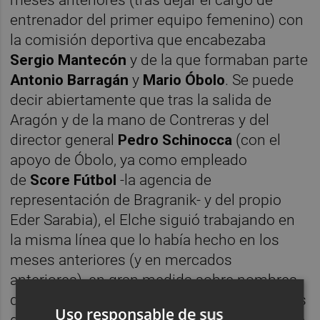
entrenador del primer equipo femenino) con
la comisión deportiva que encabezaba
Sergio Mantecón
y de la que formaban parte
Antonio Barragán
y
Mario Óbolo
. Se puede
decir abiertamente que tras la salida de
Aragón y de la mano de Contreras y del
director general
Pedro Schinocca
(con el
apoyo de Óbolo, ya como empleado
de
Score Fútbol
-la agencia de
representación de Bragranik- y del propio
Eder Sarabia), el Elche siguió trabajando en
la misma línea que lo había hecho en los
meses anteriores (y en mercados
anteriores), en gran medida sobre nombres
que ya estaban sobre la mesa: son los casos
Uso responsable de sus
de los centrales
David Affenbruger
y
Bambo