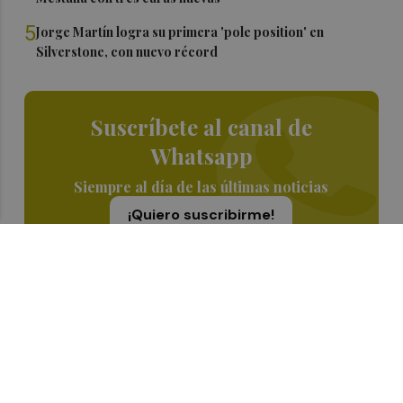
5
Jorge Martín logra su primera 'pole position' en
Silverstone, con nuevo récord
Suscríbete al canal de
Whatsapp
Siempre al día de las últimas noticias
¡Quiero suscribirme!