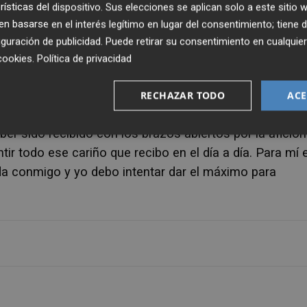
rísticas del dispositivo. Sus elecciones se aplican solo a este sitio
ència.
 basarse en el interés legítimo en lugar del consentimiento; tiene 
guración de publicidad
. Puede retirar su consentimiento en cualqu
Alessio Lisci al banquillo le ha beneficiado. "Me conoce
cookies
.
Política de privacidad
sa ilusión, conoce a la gente de la casa y para los que
, indicó.
RECHAZAR TODO
ACE
r sido recibido con los brazos abiertos por la afición
tir todo ese cariño que recibo en el día a día. Para mí 
ada conmigo y yo debo intentar dar el máximo para