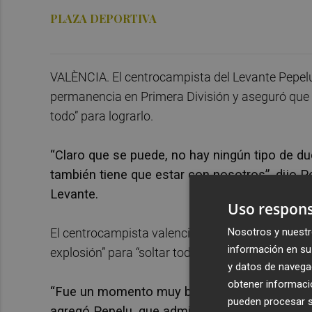
PLAZA DEPORTIVA
VALÈNCIA. El centrocampista del Levante Pepelu 
permanencia en Primera División y aseguró que l
todo” para lograrlo.
“Claro que se puede, no hay ningún tipo de d
también tiene que estar con nosotros”, dijo P
Levante.
Uso respons
El centrocampista valenciano comentó que la vi
Nosotros y nuestr
información en su 
explosión” para “soltar todo” lo que habían acum
y datos de navega
obtener informació
“Fue un momento muy bonito porque todos lo
pueden procesar su
agregó Pepelu, que admitió que para él fue “u