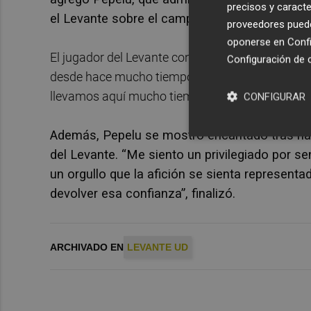
precisos y caracte
el Levante sobre el campo en el Ciutat de Val
proveedores pueden
oponerse en
Confi
El jugador del Levante confesó que la llegada de 
Configuración de 
desde hace mucho tiempo y aporta esa alegría y e
llevamos aquí mucho tiempo es muy importante”
CONFIGURAR
Además, Pepelu se mostró encantado tras habe
del Levante. “Me siento un privilegiado por sen
un orgullo que la afición se sienta represent
devolver esa confianza”, finalizó.
ARCHIVADO EN
LEVANTE UD