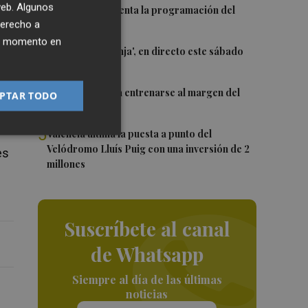
 web. Algunos
2
El Valencia presenta la programación del
derecho a
Trofeu Taronja
ier momento en
3
El 'Trofeu Taronja', en directo este sábado
por À Punt
4
Almeida vuelve a entrenarse al margen del
PTAR TODO
grupo
5
València ultima la puesta a punto del
Velódromo Lluís Puig con una inversión de 2
es
millones
Suscríbete al canal
de Whatsapp
Siempre al día de las últimas
noticias