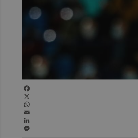
Facebook
X
WhatsApp
Email
LinkedIn
Messenger