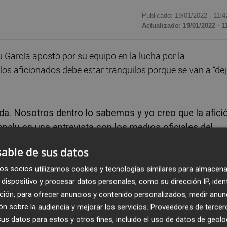
Publicado: 19/01/2022 ·
11:4
Actualizado: 19/01/2022 · 1
García apostó por su equipo en la lucha por la
os aficionados debe estar tranquilos porque se van a “dej
uda. Nosotros dentro lo sabemos y yo creo que la afici
epelu en una entrevista con los medios oficiales del
able de sus datos
ctoria ante el Real Mallorca hace dos semanas fue “una
os socios utilizamos cookies y tecnologías similares para almacena
dispositivo y procesar datos personales, como su dirección IP, iden
ulado después de veintisiete jornadas sin ganar.
ción, para ofrecer anuncios y contenido personalizados, medir anun
n sobre la audiencia y mejorar los servicios.
Proveedores de tercer
s compañeros y el cuerpo técnico lo merecíamos”,
s datos para estos y otros fines, incluido el uso de datos de geolo
na sensación única” al tratarse de su primera victoria 