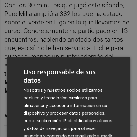
Con los 30 minutos que jugó este sábado,
Pere Milla amplió a 382 los que ha estado
sobre el verde en Liga en lo que llevamos de
curso. Concretamente ha participado en 13
encuentros, habiendo anotado dos tantos
que, eso sí, no le han servido al Elche para
sumar al menos un punto: además del
segundo gol de este sábado, fue el autor del
Uso responsable de sus
tanto franjiverde en el 1-2 ante el
Real
datos
Madrid
de la duodécima jornada, en el
Martínez Valero
.
Nosotros y nuestros socios utilizamos
cookies y tecnologías similares para
almacenar y acceder a información en su
dispositivo y procesar datos personales,
ARCHIVADO EN
PERE MILLA
ELCHE CF
FC BARCELONA
como su dirección IP, identificadores únicos
y datos de navegación, para ofrecer
anuncios y contenido personalizados, medir