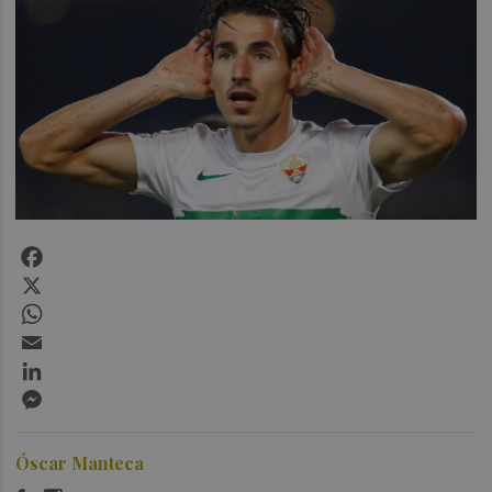
Facebook
X
WhatsApp
Email
LinkedIn
Messenger
Óscar Manteca