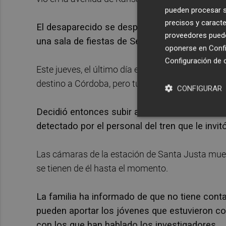
pueden procesar su
precisos y caracte
El desaparecido se desplazó hasta Sevilla a
proveedores pueden
una sala de fiestas de Sevilla, entre otros des
oponerse en
Confi
Configuración de 
Este jueves, el último día en el que se tuvo cono
destino a Córdoba, pero tuvo problemas con el bil
CONFIGURAR
Decidió entonces subir a otro tren sin el corr
detectado por el personal del tren que le invit
Las cámaras de la estación de Santa Justa mues
se tienen de él hasta el momento.
La familia ha informado de que no tiene conta
pueden aportar los jóvenes que estuvieron con
con los que han hablado los investigadores.