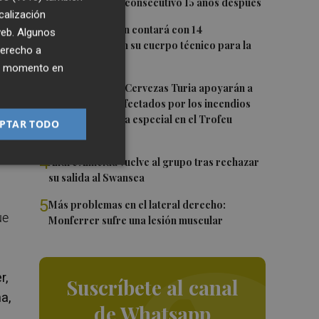
Trofeo Naranja consecutivo 15 años después
calización
2
Carlos Corberán contará con 14
 web. Algunos
profesionales en su cuerpo técnico para la
derecho a
2026-27
ier momento en
3
El Valencia CF y Cervezas Turia apoyarán a
los hosteleros afectados por los incendios
con una iniciativa especial en el Trofeu
PTAR TODO
Taronja
4
André Almeida vuelve al grupo tras rechazar
su salida al Swansea
5
Más problemas en el lateral derecho:
ue
Monferrer sufre una lesión muscular
r,
Suscríbete al canal
a,
de Whatsapp