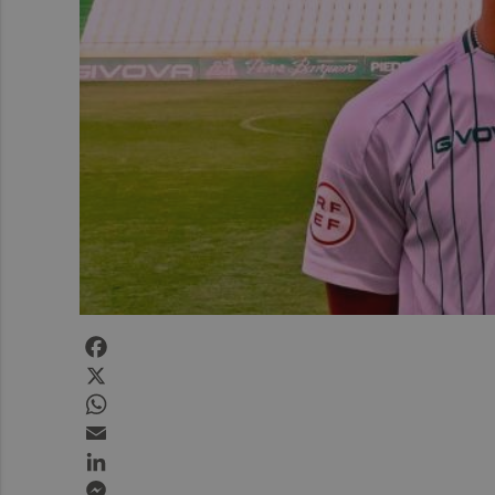
Facebook
X
WhatsApp
Email
LinkedIn
Messenger