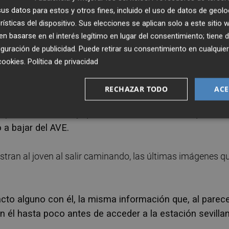
s datos para estos y otros fines, incluido el uso de datos de geolo
rísticas del dispositivo. Sus elecciones se aplican solo a este sitio
compañado de algún joven más y pasó el miércoles en
 basarse en el interés legítimo en lugar del consentimiento; tiene 
tinos.
guración de publicidad
. Puede retirar su consentimiento en cualqu
cookies
.
Política de privacidad
cimiento de su paradero, tenía que viajar en un AVE con
lete y la batería del móvil.
RECHAZAR TODO
ACE
espondiente billete y que no iba a Córdoba, aunque fue
ó a bajar del AVE.
tran al joven al salir caminando, las últimas imágenes q
cto alguno con él, la misma información que, al parece
 él hasta poco antes de acceder a la estación sevillan