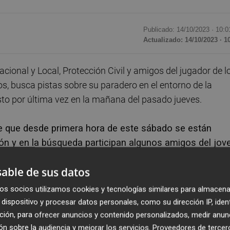
Publicado: 14/10/2023 ·
10:0
Actualizado: 14/10/2023 · 1
ional y Local, Protección Civil y amigos del jugador de l
os, busca pistas sobre su paradero en el entorno de la
isto por última vez en la mañana del pasado jueves.
e que desde primera hora de este sábado se están
ión y en la búsqueda participan algunos amigos del jov
able de sus datos
en o pistas sobre su paradero tanto en los puntos más
os socios utilizamos cookies y tecnologías similares para almacena
ren en paralelo a la estación y la salida de la misma,
dispositivo y procesar datos personales, como su dirección IP, iden
firma que salió caminando de la estación de Santa Justa y
ción, para ofrecer anuncios y contenido personalizados, medir anun
n sobre la audiencia y mejorar los servicios.
Proveedores de tercer