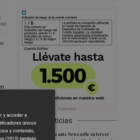
1
0:03
os
en
r y acceder a
Últimas Noticias
tificadores únicos
 lo
cios y contenido,
1
El Valencia busca ante Newcastle su tercer
os (1913)
también