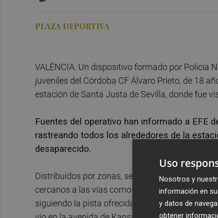
PLAZA DEPORTIVA
VALÈNCIA. Un dispositivo formado por Policía Nac
juveniles del Córdoba CF Álvaro Prieto, de 18 añ
estación de Santa Justa de Sevilla, donde fue v
Fuentes del operativo han informado a EFE d
rastreando todos los alrededores de la estac
desaparecido.
Uso respons
Distribuidos por zonas, se está buscando al jov
Nosotros y nuestr
cercanos a las vías como en las calles que discur
información en su 
siguiendo la pista ofrecida por una mujer que a
y datos de navega
obtener informació
vio en la avenida de Kansas City.