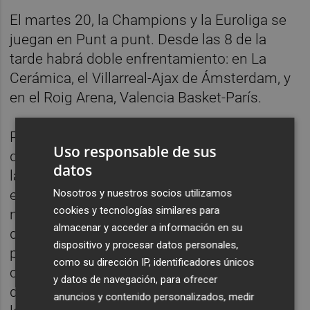
El martes 20, la Champions y la Euroliga se
juegan en Punt a punt. Desde las 8 de la
tarde habrá doble enfrentamiento: en La
Cerámica, el Villarreal-Ajax de Ámsterdam, y
en el Roig Arena, Valencia Basket-París.
Por último, el jueves 22 de enero el equipo
Uso responsable de sus
del programa ofrecerá un nuevo capítulo de
datos
la Euroliga de baloncesto desde Baviera con
Nosotros y nuestros socios utilizamos
el Bayern de Múnich-Valencia Basket, con la
cookies y tecnologías similares para
narración de Luis Urrutia y los comentarios
almacenar y acceder a información en su
de Nacho Rodilla. La lucha por las primeras
dispositivo y procesar datos personales,
plazas de la máxima competición
como su dirección IP, identificadores únicos
continental continúa abierta para el equipo
y datos de navegación, para ofrecer
de Pedro Martínez y se podrá seguir desde
anuncios y contenido personalizados, medir