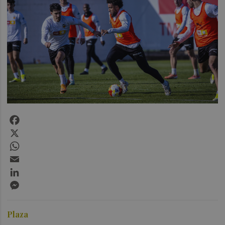
Facebook
X
WhatsApp
Email
LinkedIn
Messenger
Plaza