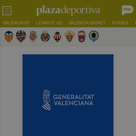
VALENCIA CF
LEVANTE UD
VALENCIA BASKET
FUTBOL