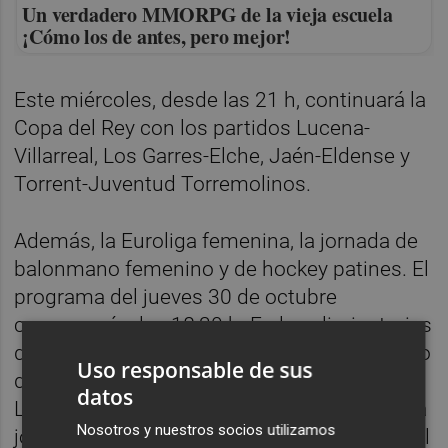
Un verdadero MMORPG de la vieja escuela
¡Cómo los de antes, pero mejor!
Este miércoles, desde las 21 h, continuará la
Copa del Rey con los partidos Lucena-
Villarreal, Los Garres-Elche, Jaén-Eldense y
Torrent-Juventud Torremolinos.
Además, la Euroliga femenina, la jornada de
balonmano femenino y de hockey patines. El
programa del jueves 30 de octubre
comenzará a las 18:30 h. En las eliminatorias
de la Copa del Rey a partido único, en directo
Uso responsable de sus
desde Los Arcos, Orihuela-Levante, y desde
datos
Lebrija, Antoniano-Castellón. Además, nueva
Nosotros y nuestros socios utilizamos
jornada de la Euroliga en el Roig Arena con el