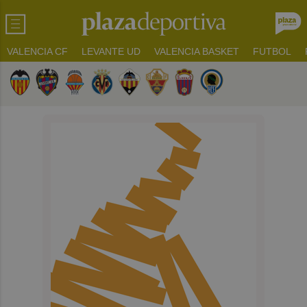
VALENCIA CF
LEVANTE UD
VALENCIA BASKET
FUTBOL