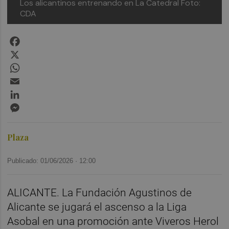
Los alicantinos entrenando en La Catedral
Foto:
CDA
Facebook
X
WhatsApp
Email
LinkedIn
Messenger
Plaza
Publicado: 01/06/2026 ·
12:00
ALICANTE. La Fundación Agustinos de
Alicante se jugará el ascenso a la Liga
Asobal en una promoción ante Viveros Herol