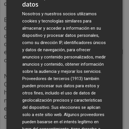
competición.
datos
Nosotros y nuestros socios utilizamos
El equipo colegial, que partía con el único
cookies y tecnologías similares para
objetivo de lograr una plácida permanencia,
almacenar y acceder a información en su
cuenta en su plantilla con nueve jugadores
dispositivo y procesar datos personales,
como su dirección IP, identificadores únicos
que han pasado por sus aulas y su
y datos de navegación, para ofrecer
entrenador, Alejandro Carrillo, es docente del
anuncios y contenido personalizados, medir
centro.
anuncios y contenido, obtener información
sobre la audiencia y mejorar los servicios.
Nava llegará a la promoción tras disputar la
Proveedores de terceros (1913)
también
Copa del Rey, también en Alicante, y con el
pueden procesar sus datos para estos y
hándicap de que tendrá que seleccionar el
otros fines, incluido el uso de datos de
número de extranjeros con los que afrontar
geolocalización precisos y características
del dispositivo. Sus elecciones se aplican
estos partidos para cumplir con las normas
solo a este sitio web. Algunos proveedores
de la eliminatoria.
pueden basarse en el interés legítimo en