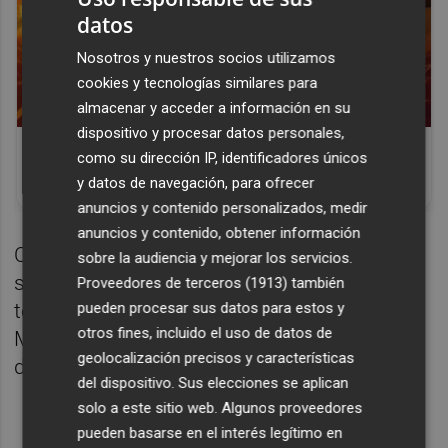
datos
Nosotros y nuestros socios utilizamos
cookies y tecnologías similares para
almacenar y acceder a información en su
dispositivo y procesar datos personales,
Corepunk MMORPG
como su dirección IP, identificadores únicos
Un verdadero MMORPG de la vieja escuela
y datos de navegación, para ofrecer
¡Cómo los de antes, pero mejor!
anuncios y contenido personalizados, medir
anuncios y contenido, obtener información
Con este resultado, Aitana se prepara para
sobre la audiencia y mejorar los servicios.
su próximo gran objetivo de este inicio de
Proveedores de terceros (1913)
también
pueden procesar sus datos para estos y
temporada que será el Campeonato del
otros fines, incluido el uso de datos de
Mundo de la categoría júnior, que se
geolocalización precisos y características
disputará el próximo mes en Perú.
del dispositivo. Sus elecciones se aplican
solo a este sitio web. Algunos proveedores
pueden basarse en el interés legítimo en