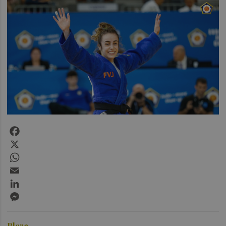
Facebook
X
WhatsApp
Email
LinkedIn
Messenger
Plaza