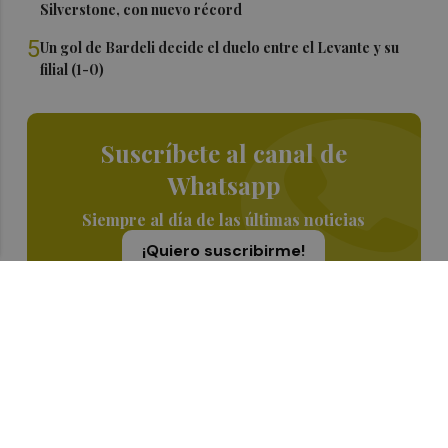
Silverstone, con nuevo récord
5
Un gol de Bardeli decide el duelo entre el Levante y su
filial (1-0)
Suscríbete al canal de
Whatsapp
Siempre al día de las últimas noticias
¡Quiero suscribirme!