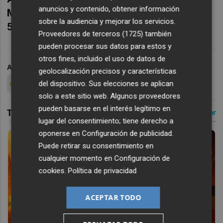
anuncios y contenido, obtener información
Montecarlo y Roma, Roland Garros y ATP
sobre la audiencia y mejorar los servicios.
500 de Queen's-
.
Proveedores de terceros (1725)
también
pueden procesar sus datos para estos y
otros fines, incluido el uso de datos de
ARCHIVADO EN
TENIS
CARLOS ALCARAZ
WIMBLEDON
geolocalización precisos y características
del dispositivo. Sus elecciones se aplican
ATP TOUR
NITTO ATP FINALS
solo a este sitio web. Algunos proveedores
pueden basarse en el interés legítimo en
lugar del consentimiento; tiene derecho a
oponerse en
Configuración de publicidad
.
Puede retirar su consentimiento en
cualquier momento en
Configuración de
cookies
.
Política de privacidad
ACEPTAR TODO