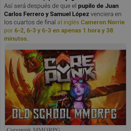
Así será después de que el
pupilo de Juan
Carlos Ferrero y Samuel López
venciera en
los cuartos de final
al inglés
Cameron Norrie
por
6-2, 6-3 y 6-3 en apenas 1 hora y 38
minutos
.
Corepunk MMORPG