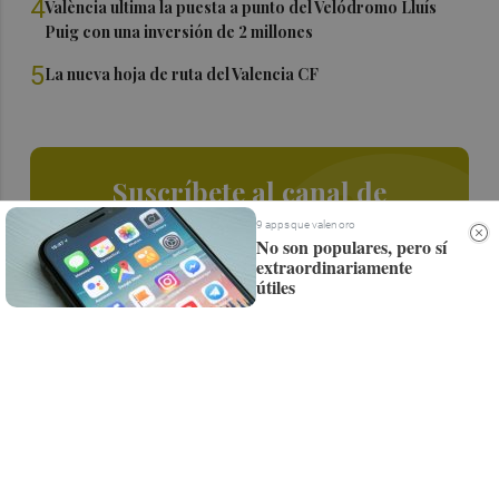
4
València ultima la puesta a punto del Velódromo Lluís
Puig con una inversión de 2 millones
5
La nueva hoja de ruta del Valencia CF
Suscríbete al canal de
Whatsapp
9 apps que valen oro
No son populares, pero sí
extraordinariamente
Siempre al día de las últimas noticias
útiles
¡Quiero suscribirme!