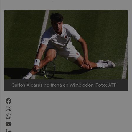
Carlos Alcaraz no frena en Wimbledon.
Foto: ATP
Facebook
X
WhatsApp
Email
LinkedIn