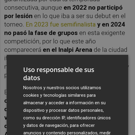
consecutiva, aunque
en 2022 no participó
por lesión
en lo que iba a ser su debut en el
torneo.
En 2023 fue semifinalista
y en 2024
no pasó la fase de grupos
en esta exigente
competición, por lo que este año
comparecerá
en el Inalpi Arena
de la ciudad
italiana de Turín con la firme intención de
mejorar sus prestaciones en ese escenario y
Uso responsable de sus
pelear por ser el campeón.
datos
Nosotros y nuestros socios utilizamos
El murciano, que acumula
23 triunfos
cookies y tecnologías similares para
consecutivos
y tiene abierta
la mejor racha
almacenar y acceder a información en su
de su carrera
, lleva un total de
47
dispositivo y procesar datos personales,
victorias en 52 encuentros disputados
como su dirección IP, identificadores únicos
desde enero y cinco títulos conquistados -
y datos de navegación, para ofrecer
anuncios y contenido personalizados, medir
ATP 500 de Rotterdam, Masters 1.000 de