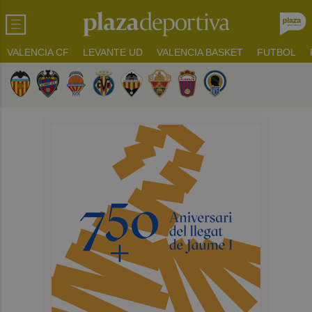
VALENCIA CF
LEVANTE UD
VALENCIA BASKET
FUTBOL