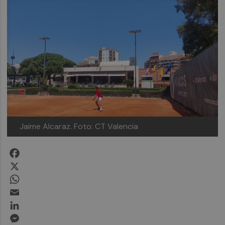
Jaime Alcaraz.
Foto: CT Valencia
Facebook
X
WhatsApp
Email
LinkedIn
Messenger