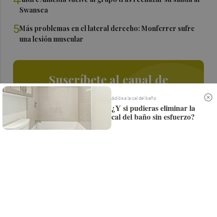
Swansea
5
Más problemas en el lateral derecho: Monferrer sufre
una lesión muscular
Suscríbete al canal de
Whatsapp
Adiós a la cal del baño
¿Y si pudieras eliminar la
Siempre al día de las últimas noticias
cal del baño sin esfuerzo?
¡Quiero suscribirme!