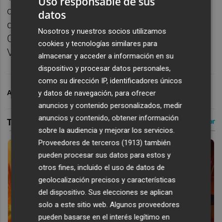
Uso responsable de sus
con el apoyo de la Real Federación Española
datos
de Tenis, la Generalitat Valenciana-
Nosotros y nuestros socios utilizamos
Comunitat de l’Esport, Ayuntamiento de
cookies y tecnologías similares para
Valencia y Fundación Deportiva Municipal.
almacenar y acceder a información en su
dispositivo y procesar datos personales,
como su dirección IP, identificadores únicos
ARCHIVADO EN
POLIDEPORTIVO
y datos de navegación, para ofrecer
anuncios y contenido personalizados, medir
anuncios y contenido, obtener información
sobre la audiencia y mejorar los servicios.
Proveedores de terceros (1913)
también
pueden procesar sus datos para estos y
otros fines, incluido el uso de datos de
geolocalización precisos y características
del dispositivo. Sus elecciones se aplican
solo a este sitio web. Algunos proveedores
pueden basarse en el interés legítimo en