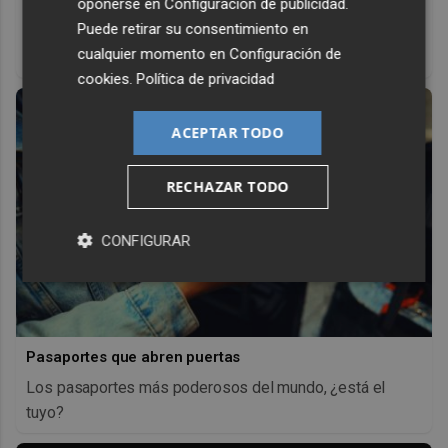
Corepunk MMORPG
oponerse en
Configuración de publicidad
.
Puede retirar su consentimiento en
Un verdadero MMORPG de la vieja escuela ¡Cómo los de
cualquier momento en
Configuración de
antes, pero mejor!
cookies
.
Política de privacidad
ACEPTAR TODO
RECHAZAR TODO
CONFIGURAR
Pasaportes que abren puertas
Los pasaportes más poderosos del mundo, ¿está el
tuyo?