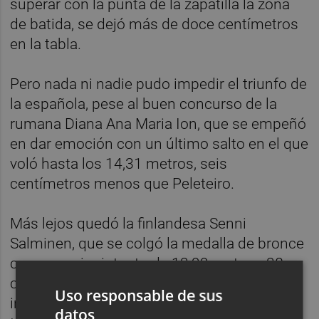
superar con la punta de la zapatilla la zona
de batida, se dejó más de doce centímetros
en la tabla.
Pero nada ni nadie pudo impedir el triunfo de
la española, pese al buen concurso de la
rumana Diana Ana Maria Ion, que se empeñó
en dar emoción con un último salto en el que
voló hasta los 14,31 metros, seis
centímetros menos que Peleteiro.
Más lejos quedó la finlandesa Senni
Salminen, que se colgó la medalla de bronce
con un mejor intento de 13,99 metros, 38
centímetros menos que la española, la
Uso responsable de sus
indiscutible 'reina' europea del triple salto
datos