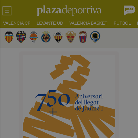
VALENCIA CF
LEVANTE UD
VALENCIA BASKET
FUTBOL