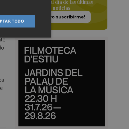
Siempre al día de las últimas
 de
noticias
,
¡Quiero suscribirme!
PTAR TODO
nte
do
os
ne