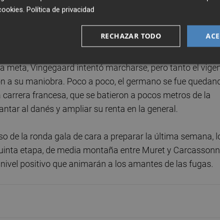
cookies
.
Política de privacidad
a que, a falta de 37 kilómetros para la llegada, en el Col
el descenso al que nadie consiguió responder. Por detrás
RECHAZAR TODO
ACE
anteniendo a raya a todos sus adversarios.
 a meta, Vingegaard intentó marcharse, pero tanto el vige
 a su maniobra. Poco a poco, el germano se fue quedan
 carrera francesa, que se batieron a pocos metros de la
antar al danés y ampliar su renta en la general.
o de la ronda gala de cara a preparar la última semana, l
uinta etapa, de media montaña entre Muret y Carcasson
nivel positivo que animarán a los amantes de las fugas.