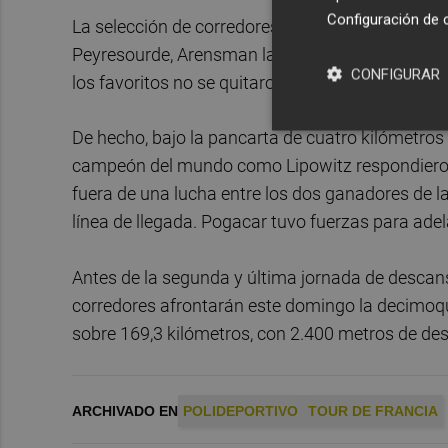
Configuración de 
La selección de corredores se mantuvo unida hast
Peyresourde, Arensman lanzó un ataque durante 
CONFIGURAR
los favoritos no se quitaron ojo, con Pogacar m
De hecho, bajo la pancarta de cuatro kilómetros
campeón del mundo como Lipowitz respondieron
fuera de una lucha entre los dos ganadores de la
línea de llegada. Pogacar tuvo fuerzas para adel
Antes de la segunda y última jornada de descans
corredores afrontarán este domingo la decimoq
sobre 169,3 kilómetros, con 2.400 metros de des
ARCHIVADO EN
POLIDEPORTIVO
TOUR DE FRANCIA