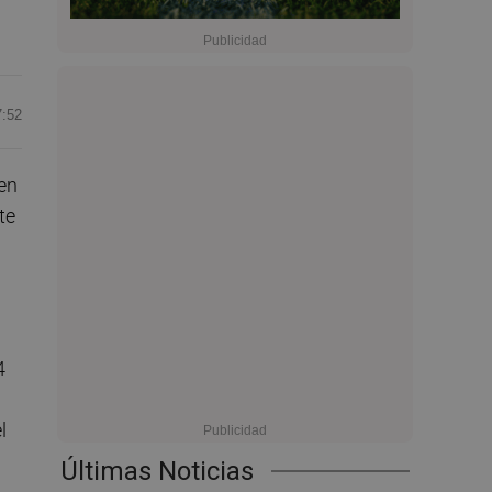
7:52
en
te
4
l
Últimas Noticias