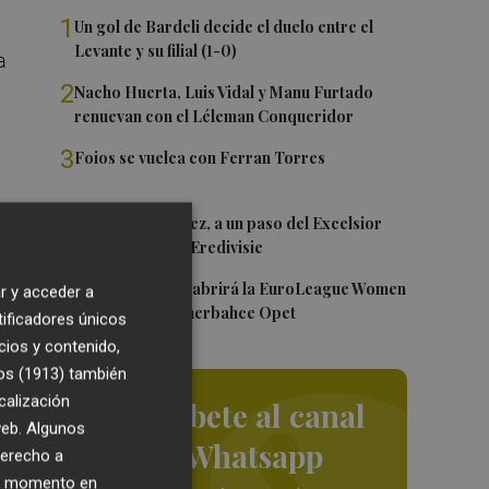
1
Un gol de Bardeli decide el duelo entre el
Levante y su filial (1-0)
a
2
Nacho Huerta, Luis Vidal y Manu Furtado
renuevan con el Léleman Conqueridor
3
Foios se vuelca con Ferran Torres
4
Mario Domínguez, a un paso del Excelsior
e)
Róterdam de la Eredivisie
5
Valencia Basket abrirá la EuroLeague Women
r y acceder a
en casa ante Fenerbahce Opet
tificadores únicos
cios y contenido,
os (1913)
también
calización
Suscríbete al canal
 web. Algunos
de Whatsapp
derecho a
ier momento en