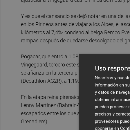
Y es que el cansancio se dejó notar en una de la
en los Pirineos antes de viajar a los Alpes; el 
kilómetros al 7,4%- condenó al belga Remco Even
rampas después de quedarse descolgado del gru
Pogacar, que entró a 1:08 de Arensman, maneja a
Vingegaard, tercero este sábado a 1:12, mientra
Uso respons
se afianza en la tercera plaza (a 7:53) después de
Nosotros y nuestr
(Decathlon-AG2R), a 1:19.
información en su 
y datos de navega
En la etapa reina pirenaica, no pudo ser otro que 
obtener informació
Lenny Martinez (Bahrain-Victorious), hizo cumbre
pueden procesar su
escapados entre los que se encontraban el prop
precisos y caracte
Grenadiers).
proveedores pueden
oponerse en
Confi