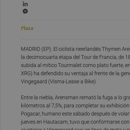
LinkedIn
Messenger
Plaza
MADRID (EP). El ciclista neerlandés Thymen Are
la decimocuarta etapa del Tour de Francia, de 1
subida al mítico Tourmalet como plato fuerte, e
XRG) ha defendido su ventaja al frente de la gen
Vingegaard (Visma-Lease a Bike).
Entre la niebla, Arensman remató la fuga a lo g
kilómetros al 7,5%, para completar su exhibició
Pogacar, humano este sábado después de volar el
jueves en Hautacam, tuvo que conformarse con 
ajusticiar a Vingegaard casi en línea de meta y 