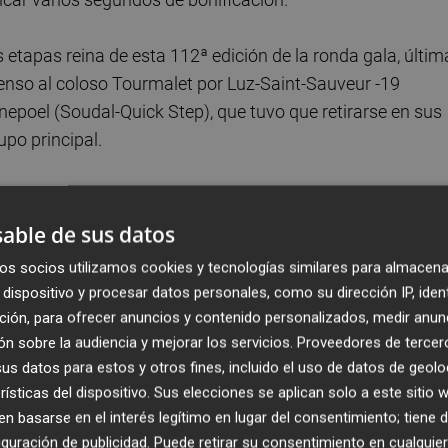
s etapas reina de esta 112ª edición de la ronda gala, últim
ascenso al coloso Tourmalet por Luz-Saint-Sauveur -19
epoel (Soudal-Quick Step), que tuvo que retirarse en sus
po principal.
hora 4:13 en la clasificación provisional general sobre
s que el alemán Florian Lipowitz (Red Bull-BORA-hansgroh
able de sus datos
 terminar quinto (1:25) tras el el autriaco Felix Gall
os socios utilizamos cookies y tecnologías similares para almacena
dispositivo y procesar datos personales, como su dirección IP, iden
ción, para ofrecer anuncios y contenido personalizados, medir anun
el Tourmalet el que decidiese la suerte del día. El francés
n sobre la audiencia y mejorar los servicios.
Proveedores de tercer
 en solitario, pero pronto fue engullido por un grupo de
s datos para estos y otros fines, incluido el uso de datos de geolo
io Arensman o el español Carlos Rodríguez (INEOS
rísticas del dispositivo. Sus elecciones se aplican solo a este sitio
 basarse en el interés legítimo en lugar del consentimiento; tiene 
guración de publicidad
. Puede retirar su consentimiento en cualqu