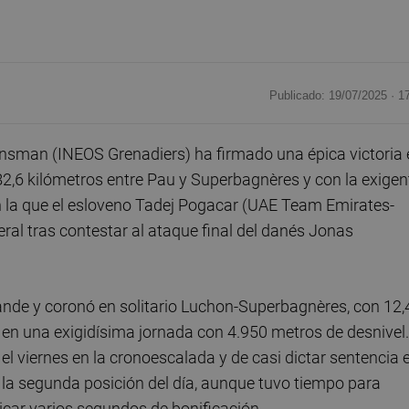
Publicado: 19/07/2025 ·
1
nsman (INEOS Grenadiers) ha firmado una épica victoria 
82,6 kilómetros entre Pau y Superbagnères y con la exigen
n la que el esloveno Tadej Pogacar (UAE Team Emirates-
eral tras contestar al ataque final del danés Jonas
rande y coronó en solitario Luchon-Superbagnères, con 12,
n en una exigidísima jornada con 4.950 metros de desnivel.
 viernes en la cronoescalada y de casi dictar sentencia e
la segunda posición del día, aunque tuvo tiempo para
picar varios segundos de bonificación.