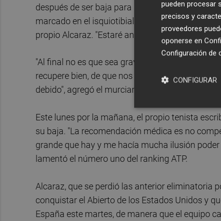
pueden procesar su
después de ser baja para la 'Final a 8' de la D
precisos y caracte
marcado en el isquiotibial" de la pierna derecha
proveedores pueden
propio Alcaraz. "Estaré animando al equipo des
oponerse en
Confi
Configuración de 
"Al final no es que sea grave, pero siempre hay 
recupere bien, de que nos dé problemas el día d
CONFIGURAR
debido", agregó el murciano sobre su lesión.
Este lunes por la mañana, el propio tenista escr
su baja. "La recomendación médica es no compet
grande que hay y me hacía mucha ilusión poder a
lamentó el número uno del ranking ATP.
Alcaraz, que se perdió las anterior eliminatoria
conquistar el Abierto de los Estados Unidos y q
España este martes, de manera que el equipo cap