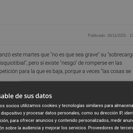
Publicado: 18/11/2025 ·
1
avanzó este martes que "no es que sea grave" su "sobrecarg
iotibial", pero sí existe "riesgo" de romperse en las
petición para la que es baja, porque a veces "las cosas se
able de sus datos
etir, de poder representar a España en la Copa Davis. Pe
ces no es la que uno desea, y hay que aceptarla de la mej
os socios utilizamos cookies y tecnologías similares para almacena
laraciones a RTVE desde Bolonia antes de regresar a Españ
dispositivo y procesar datos personales, como su dirección IP, iden
ción, para ofrecer anuncios y contenido personalizados, medir anun
n sobre la audiencia y mejorar los servicios.
Proveedores de tercer
perar lo antes posible" y empezar el 2026 "lo mejor posible