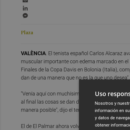
LinkedIn
Messenger
Plaza
VALÈNCIA
. El tenista español Carlos Alcaraz 
muscular importante con edema marcado en el isqu
Finales de la Copa Davis en Bolonia (Italia), com
dan de una manera que no es la que uno desea".
Uso respons
"Venía aquí con muchísima ilusión de poder comp
al final las cosas se dan de una manera que a ve
Nosotros y nuestr
manera posible", dijo el tenista español en dec
información en su 
y datos de navega
obtener informació
El de El Palmar ahora volverá "a casa" para "recu