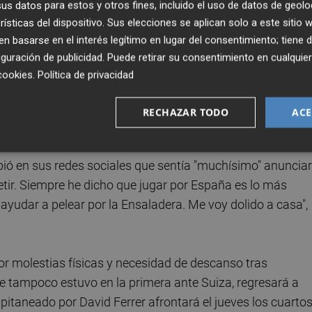
s datos para estos y otros fines, incluido el uso de datos de geolo
avis por una "sobrecarga muscular importante con edema
rísticas del dispositivo. Sus elecciones se aplican solo a este sitio
, según comunicó la Real Federación Española de Tenis y e
 basarse en el interés legítimo en lugar del consentimiento; tiene 
de casa y dándole todo mi apoyo", aseguró en RTVE.
guración de publicidad
. Puede retirar su consentimiento en cualqu
cookies
.
Política de privacidad
ese riesgo de romperme, de que quede cicatriz y no se
e mañana. Hay que cuidarse y recuperarlo en el tiempo
RECHAZAR TODO
ACE
ibió en sus redes sociales que sentía "muchísimo" anunciar
ir. Siempre he dicho que jugar por España es lo más
yudar a pelear por la Ensaladera. Me voy dolido a casa",
 por molestias físicas y necesidad de descanso tras
ue tampoco estuvo en la primera ante Suiza, regresará a
itaneado por David Ferrer afrontará el jueves los cuarto