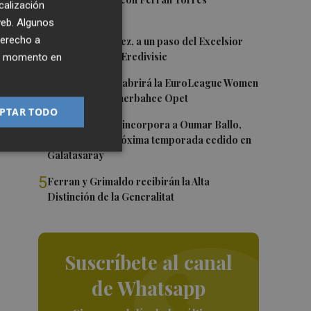
1
calización
 web. Algunos
l
2
derecho a
Mario Domínguez, a un paso del Excelsior
Róterdam de la Eredivisie
ier momento en
3
Valencia Basket abrirá la EuroLeague Women
en casa ante Fenerbahce Opet
PTAR TODO
4
Valencia Basket incorpora a Oumar Ballo,
que jugará la próxima temporada cedido en
Galatasaray
5
Ferran y Grimaldo recibirán la Alta
Distinción de la Generalitat
Suscríbete al canal
de Whatsapp
s