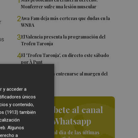
1
Monferrer sufre una lesión muscular
2
Awa Fam deja más certezas que dudas en la
r
WNBA
3
El Valencia presenta la programación del
os
Trofeu Taronja
4
El 'Trofeu Taronja', en directo este sábado
por À Punt
5
 a
Almeida vuelve a entrenarse al margen del
grupo
r y acceder a
a
tificadores únicos
cios y contenido,
Suscríbete al canal
os (1913)
también
de Whatsapp
calización
 web. Algunos
Siempre al día de las últimas
derecho a