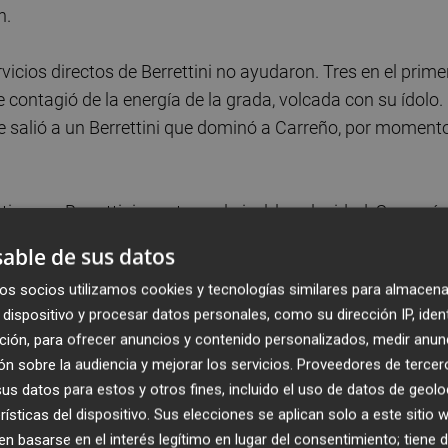
n.
rvicios directos de Berrettini no ayudaron. Tres en el prime
 se contagió de la energía de la grada, volcada con su ídolo.
le salió a un Berrettini que dominó a Carreño, por moment
e tiempo. Berrettini mantuvo el nivel, la velocidad. Se ganó
era con un 'ace'. A la segunda con el error de Berrettini. Y
able de sus datos
lpe de Berrettini tocó en la red y fue a la línea latera.
os socios utilizamos cookies y tecnologías similares para almacena
iano, en la red, colocó la raqueta para dejar muerta la bol
dispositivo y procesar datos personales, como su dirección IP, iden
ción, para ofrecer anuncios y contenido personalizados, medir anun
n sobre la audiencia y mejorar los servicios.
Proveedores de tercer
rtunidad. En volandas con un público incansable, se hizo
s datos para estos y otros fines, incluido el uso de datos de geolo
ionarse de verdad con la victoria.
rísticas del dispositivo. Sus elecciones se aplican solo a este sitio
 basarse en el interés legítimo en lugar del consentimiento; tiene 