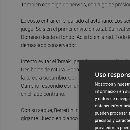
También con algo de nervios, con algo de presió
Le costó entrar en el partido al asturiano. Los se
juego. Seis en el primer envite en total. Su rival
Dominio desde el fondo. Acierto en la red. Todo 
demasiado conservador.
Intentó evitar el 'break', pero fue una cuestión d
tres bolas de rotura. Sobrevivió Carreño a la prim
Uso respons
la tercera sucumbió. Con mala suerte. Porque el go
Nosotros y nuestr
Carreño respondió con un revés potente. Y el ital
información en su 
en el lado contrario.
y datos de navega
obtener informació
Con su saque, Berrettini no perdonó la gran opo
pueden procesar su
gigante. Juego en blanco e Italia comenzó a ilus
precisos y caracte
proveedores pueden