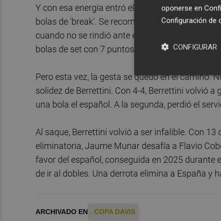
Y con esa energía entró el tenista romano a la p
oponerse en
Confi
Configuración de 
bolas de 'break'. Se recompuso Carreño en un
cuando no se rindió ante el alemán Jan-Lennard St
CONFIGURAR
bolas de set con 7 puntos seguidos.
Pero esta vez, la gesta se quedó en el camino. 
solidez de Berrettini. Con 4-4, Berrettini volvió 
una bola el español. A la segunda, perdió el servi
Al saque, Berrettini volvió a ser infalible. Con 13
eliminatoria, Jaume Munar desafía a Flavio Cobol
favor del español, conseguida en 2025 durante e
de ir al dobles. Una derrota elimina a España y 
ARCHIVADO EN
. COPA DAVIS