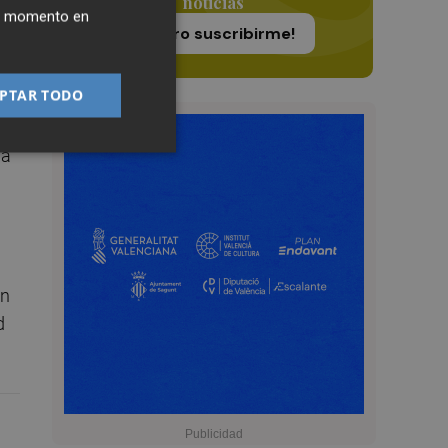
noticias
dos
ier momento en
¡Quiero suscribirme!
PTAR TODO
la
en
d