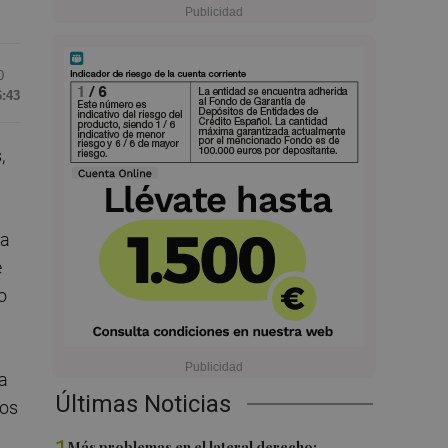
0
6:43
,
na
e
o
ra
Últimas Noticias
los
Más problemas en el lateral derecho: