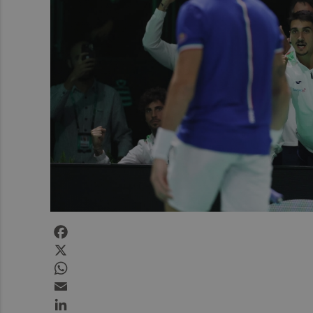
Facebook
X
WhatsApp
Email
LinkedIn