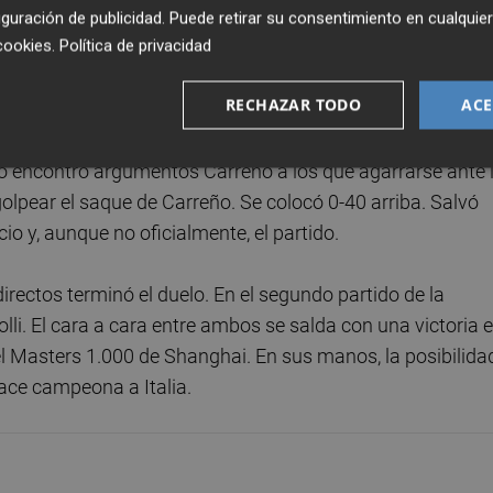
ista para el segundo set. Sirvió Carreño. Tuvo que salvar 
guración de publicidad
. Puede retirar su consentimiento en cualqu
cookies
.
Política de privacidad
 momento decisivo para mantener sus esperanzas. Como
ruff en un 'tie-break' para la historia en el que levantó 5
RECHAZAR TODO
ACE
No encontró argumentos Carreño a los que agarrarse ante 
a golpear el saque de Carreño. Se colocó 0-40 arriba. Salvó
cio y, aunque no oficialmente, el partido.
 directos terminó el duelo. En el segundo partido de la
li. El cara a cara entre ambos se salda con una victoria 
l Masters 1.000 de Shanghai. En sus manos, la posibilida
hace campeona a Italia.