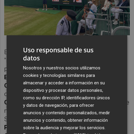
Uso responsable de sus
Esquiva ha hecho suyo el dicho de que
datos
"Londres no duerme, solo cambia de ritmo",
pues sobre la hierba de las pistas del
All
Nosotros y nuestros socios utilizamos
cookies y tecnologías similares para
England Lawn Tennis y Croquet
almacenar y acceder a información en su
Club
ha vuelto a dar buena muestra de su
dispositivo y procesar datos personales,
crecimiento. A sus 17 años, la jugadora del
como su dirección IP, identificadores únicos
Club de Tenis Torrevieja-Los Balcones
sigue
y datos de navegación, para ofrecer
mirando al futuro con optimismo.
anuncios y contenido personalizados, medir
Sus entrenadores,
Emilio Viuda
y
David
anuncios y contenido, obtener información
Pérez
; los patrocinadores, entre otros
TM
sobre la audiencia y mejorar los servicios.