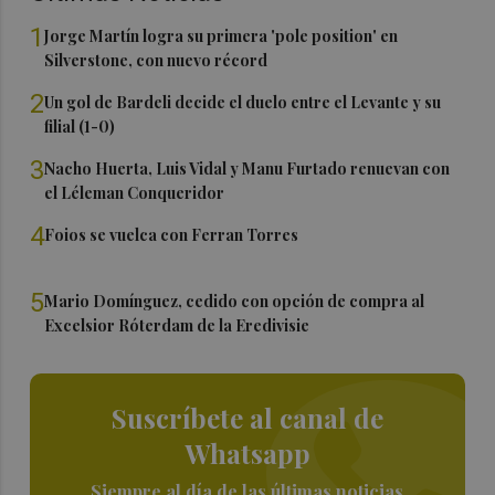
1
Jorge Martín logra su primera 'pole position' en
Silverstone, con nuevo récord
2
Un gol de Bardeli decide el duelo entre el Levante y su
filial (1-0)
3
Nacho Huerta, Luis Vidal y Manu Furtado renuevan con
el Léleman Conqueridor
4
Foios se vuelca con Ferran Torres
5
Mario Domínguez, cedido con opción de compra al
Excelsior Róterdam de la Eredivisie
Suscríbete al canal de
Whatsapp
Siempre al día de las últimas noticias