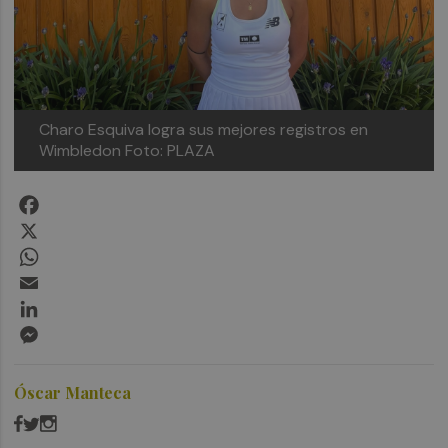
Charo Esquiva logra sus mejores registros en
Wimbledon
Foto: PLAZA
Facebook
X
WhatsApp
Email
LinkedIn
Messenger
Óscar Manteca