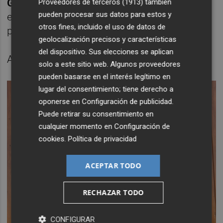
Grupo Inmobiliario
y
Proyecto Fer
; y, muy
Proveedores de terceros (1913)
también
pueden procesar sus datos para estos y
especialmente, tanto ella como su familial
otros fines, incluido el uso de datos de
pueden sentirse muy satisfechos.
geolocalización precisos y características
del dispositivo. Sus elecciones se aplican
Ahora a por el
US Open 2025
.
solo a este sitio web. Algunos proveedores
pueden basarse en el interés legítimo en
lugar del consentimiento; tiene derecho a
oponerse en
Configuración de publicidad
.
Puede retirar su consentimiento en
cualquier momento en
Configuración de
cookies
.
Política de privacidad
ACEPTAR TODO
RECHAZAR TODO
CONFIGURAR