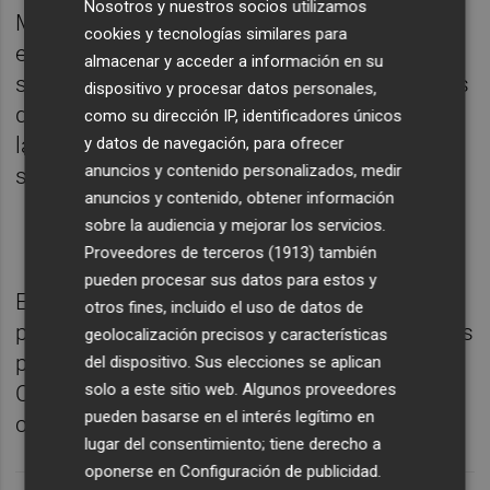
Nosotros y nuestros socios utilizamos
Maratón Valencia es un ejemplo perfecto de
cookies y tecnologías similares para
ello”, y apunta, “con esta intervención,
almacenar y acceder a información en su
seguimos mejorando nuestras instalaciones
dispositivo y procesar datos personales,
deportivas del Tramo III, un espacio clave en
como su dirección IP, identificadores únicos
la ciudad para seguir creando cantera y
y datos de navegación, para ofrecer
anuncios y contenido personalizados, medir
seguir construyendo la ciudad del running”.
anuncios y contenido, obtener información
sobre la audiencia y mejorar los servicios.
Proveedores de terceros (1913)
también
pueden procesar sus datos para estos y
El presupuesto para sufragar la iniciativa
otros fines, incluido el uso de datos de
parte directamente de los fondos destinados
geolocalización precisos y características
por el Maratón Valencia al proyecto
del dispositivo. Sus elecciones se aplican
solo a este sitio web. Algunos proveedores
Comparte Maratón Valencia que, para 2026,
pueden basarse en el interés legítimo en
cuenta con cerca de un millón de euros.
lugar del consentimiento; tiene derecho a
oponerse en
Configuración de publicidad
.