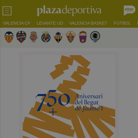
VALENCIA CF
LEVANTE UD
VALENCIA BASKET
FUTBOL