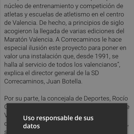
núcleo de entrenamiento y competición de
atletas y escuelas de atletismo en el centro
de Valencia. De hecho, a principios de siglo
acogieron la llegada de varias ediciones del
Maratón Valencia. A Correcaminos le hace
especial ilusión este proyecto para poner en
valor una instalación que, desde 1991, se
halla al servicio de todos los valencianos”,
explica el director general de la SD
Correcaminos, Juan Botella.
Por su parte, la concejala de Deportes, Rocío
Gil, destaca que la “desde el Ayuntamiento de
València apostamos por los eventos
Uso responsable de sus
deportivos que generan un legado deportivo,
datos
social y económico en nuestra ciudad, y