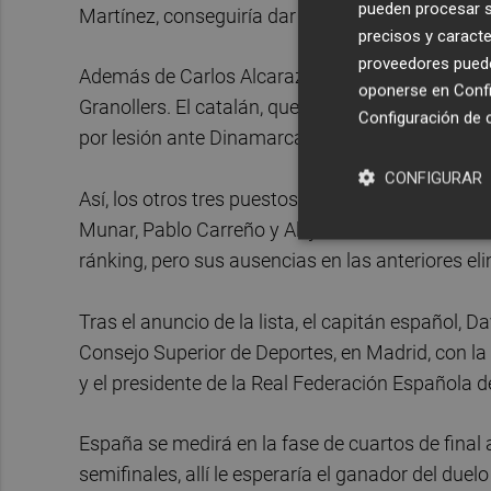
pueden procesar su
Martínez, conseguiría dar la vuelta a una elimin
precisos y caracte
proveedores pueden
Además de Carlos Alcaraz, David Ferrer podría vo
oponerse en
Confi
Granollers. El catalán, que también conquistó e
Configuración de 
por lesión ante Dinamarca, aunque es una incógni
CONFIGURAR
Así, los otros tres puestos en el equipo se los 
Munar, Pablo Carreño y Alejandro Davidovich. E
ránking, pero sus ausencias en las anteriores eli
Tras el anuncio de la lista, el capitán español, D
Consejo Superior de Deportes, en Madrid, con la
y el presidente de la Real Federación Española 
España se medirá en la fase de cuartos de final 
semifinales, allí le esperaría el ganador del duel