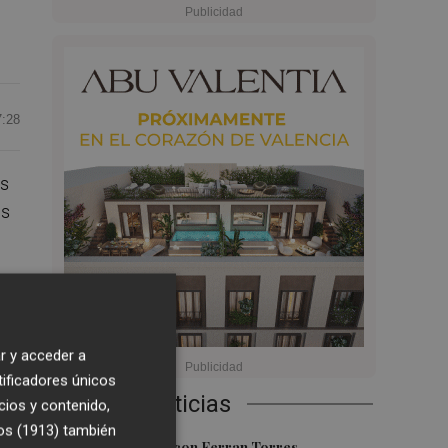
7:28
os
is
o
r y acceder a
tificadores únicos
Últimas Noticias
cios y contenido,
os (1913)
también
Foios se vuelca con Ferran Torres