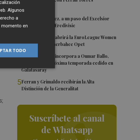
1
calización
 web. Algunos
2
derecho a
Mario Domínguez, a un paso del Excelsior
Róterdam de la Eredivisie
ier momento en
3
Valencia Basket abrirá la EuroLeague Women
en casa ante Fenerbahce Opet
PTAR TODO
4
Valencia Basket incorpora a Oumar Ballo,
que jugará la próxima temporada cedido en
Galatasaray
5
Ferran y Grimaldo recibirán la Alta
Distinción de la Generalitat
s;
Suscríbete al canal
de Whatsapp