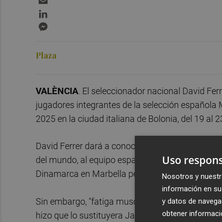
LinkedIn
Messenger
Plaza
VALÈNCIA
. El seleccionador nacional David Fer
jugadores integrantes de la selección española 
2025 en la ciudad italiana de Bolonia, del 19 al 
David Ferrer dará a conocer una lista en la que 
Uso respons
del mundo, al equipo español. El tenista de El Pa
Dinamarca en Marbella pese a estar convocado 
Nosotros y nuestr
información en su 
Sin embargo, "fatiga muscular y mental" tras el A
y datos de navega
obtener informació
hizo que lo sustituyera Jaume Munar. Pese a la 