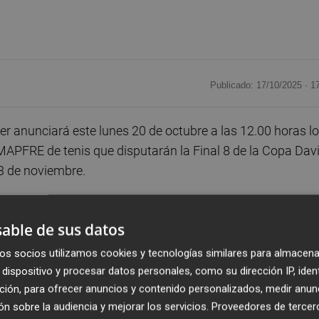
Publicado: 17/10/2025 ·
1
rer anunciará este lunes 20 de octubre a las 12.00 horas l
MAPFRE de tenis que disputarán la Final 8 de la Copa Dav
23 de noviembre.
se podría producir el regreso de Carlos Alcaraz, número un
able de sus datos
lmar no participó en la última eliminatoria disputada ante
en primera instancia.
os socios utilizamos cookies y tecnologías similares para almacena
dispositivo y procesar datos personales, como su dirección IP, iden
bierto de Estados Unidos, en el que consiguió la victoria,
ción, para ofrecer anuncios y contenido personalizados, medir anun
n sobre la audiencia y mejorar los servicios.
Proveedores de tercer
sensible baja del murciano, España, con un heroico Pedro