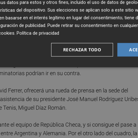
s datos para estos y otros fines, incluido el uso de datos de geolo
atoria que arrancó con un 0-2 desfavorable.
rísticas del dispositivo. Sus elecciones se aplican solo a este sitio
 basarse en el interés legítimo en lugar del consentimiento; tiene 
lver a contar con el especialista de dobles Marcel
guración de publicidad
. Puede retirar su consentimiento en cualqu
l US Open en la categoría de dobles, causó igualmente baja
cookies
.
Política de privacidad
ta porque no ha vuelto a jugar en el circuito.
RECHAZAR TODO
ACE
repartirán, presumiblemente, entre Pedro Martínez, Jaume
l malagueño es el número dos español en términos de
minatorias podrían ir en su contra.
avid Ferrer, ofrecerá una rueda de prensa en la sede del
 asistencia de su presidente José Manuel Rodríguez Uribe
de Tenis, Miguel Díaz Román.
ante el equipo de República Checa, y si consigue el pase a
o entre Argentina y Alemania. Por el otro lado del cuadro, la