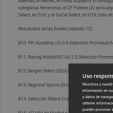
Además, el viernes, el Press Academy lo consigui
categorías femeninas, el CF Foietes (A) se lo adj
Select, en G16; y el SoCal Select, en G19. Este
Resultados de las finales (sábado 12):
B10: FPI Academy (A) 0-5 Selección Promesas 
B11: Racing Madrid SC (A) 2-3 Selección Prom
B12: Bergen Select (EEUU) 2-1 AD Villa de Madri
Uso respons
Nosotros y nuestr
B13: Regional Sports (Emiratos Árabes) 2-1 Se
información en su 
y datos de navega
B14: Selección Ribera Costera 0-4 AD Villa de M
obtener informació
pueden procesar su
B15: AD Villa de Madrid 6-7 Ebre Soccer Academ