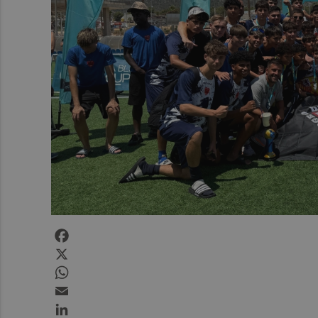
Facebook
X
WhatsApp
Email
LinkedIn