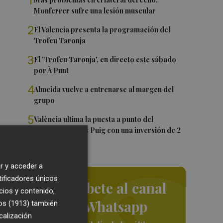
1
Monferrer sufre una lesión muscular
2
El Valencia presenta la programación del
Trofeu Taronja
3
El 'Trofeu Taronja', en directo este sábado
por À Punt
4
Almeida vuelve a entrenarse al margen del
grupo
5
València ultima la puesta a punto del
Velódromo Lluís Puig con una inversión de 2
millones
r y acceder a
tificadores únicos
Suscríbete al canal
cios y contenido,
de Whatsapp
os (1913)
también
calización