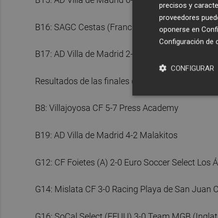
precisos y caracte
proveedores pueden
B16: SAGC Cestas (Francia) 0-2 Selección Pro
oponerse en
Confi
Configuración de 
B17: AD Villa de Madrid 2-0 Big Talent México (
CONFIGURAR
Resultados de las finales (viernes 11):
B8: Villajoyosa CF 5-7 Press Academy
B19: AD Villa de Madrid 4-2 Malakitos
G12: CF Foietes (A) 2-0 Euro Soccer Select Los 
G14: Mislata CF 3-0 Racing Playa de San Juan 
G16: SoCal Select (EEUU) 3-0 Team MGB (Inglat