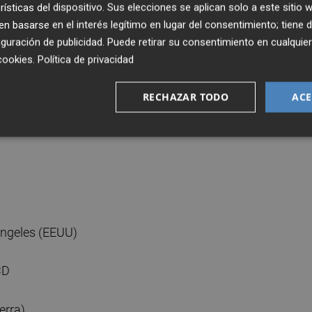
rísticas del dispositivo. Sus elecciones se aplican solo a este sitio
 basarse en el interés legítimo en lugar del consentimiento; tiene 
mesas ND
guración de publicidad
. Puede retirar su consentimiento en cualqu
cookies
.
Política de privacidad
México)
RECHAZAR TODO
ACE
Ángeles (EEUU)
CD
erra)