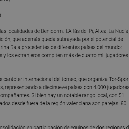
)
s localidades de Benidorm, L’Alfàs del Pi, Altea, La Nucía
edición, que además queda subrayada por el potencial de
arina Baja procedentes de diferentes países del mundo:
es y los extranjeros compiten más de cuatro mil jugadores
e carácter internacional del torneo, que organiza Tor-Spor
s, representando a diecinueve países con 4.000 jugadores
ompañantes. Si bien hay un notable rango local, con 51
egados desde fuera de la región valenciana son parejas: 80
nsolidación en participación de equipos de dos regiones d