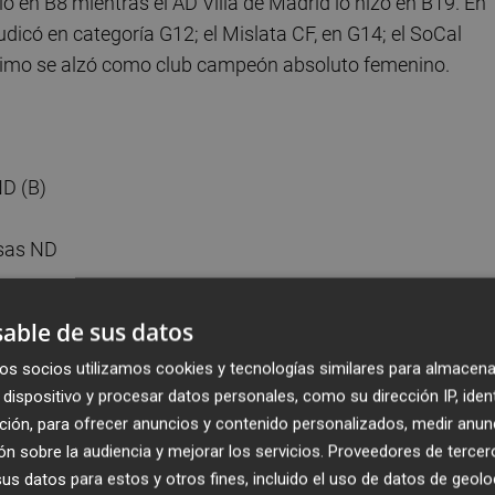
ó en B8 mientras el AD Villa de Madrid lo hizo en B19. En
udicó en categoría G12; el Mislata CF, en G14; el SoCal
 último se alzó como club campeón absoluto femenino.
ND (B)
esas ND
d
able de sus datos
os socios utilizamos cookies y tecnologías similares para almacena
lección Promesas ND
dispositivo y procesar datos personales, como su dirección IP, iden
ción, para ofrecer anuncios y contenido personalizados, medir anun
adrid
n sobre la audiencia y mejorar los servicios.
Proveedores de tercer
s datos para estos y otros fines, incluido el uso de datos de geolo
y (B)