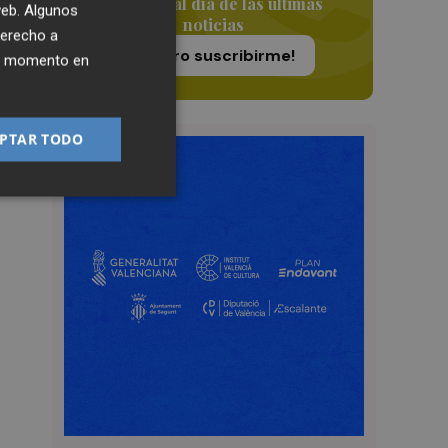
Siempre al día de las últimas
 web. Algunos
noticias
derecho a
¡Quiero suscribirme!
ier momento en
PTAR TODO