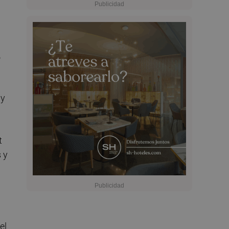
,
 y
t
 y
el