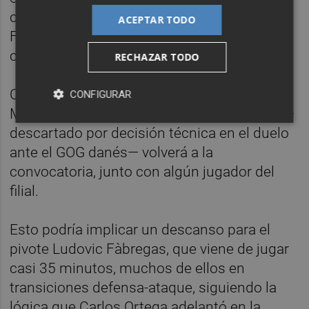
conjunto alicantino que bajo la dirección de
ACEPTAR TODO
Fernando Latorre buscará cerrar espacios y
complicar las transiciones.
RECHAZAR TODO
Con la única baja confirmada del lateral Dika
CONFIGURAR
Mem, todo indica que el pivote Òscar Grau —
descartado por decisión técnica en el duelo
ante el GOG danés— volverá a la
convocatoria, junto con algún jugador del
filial.
Esto podría implicar un descanso para el
pivote Ludovic Fàbregas, que viene de jugar
casi 35 minutos, muchos de ellos en
transiciones defensa-ataque, siguiendo la
lógica que Carlos Ortega adelantó en la