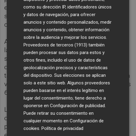
evitar los altibajos que el equipo mostró en
como su dirección IP, identificadores únicos
y datos de navegación, para ofrecer
su estreno en la máxima competición
anuncios y contenido personalizados, medir
continental.
anuncios y contenido, obtener información
sobre la audiencia y mejorar los servicios.
Además, la participación de los extremos en
Proveedores de terceros (1913)
también
la idea de juego del técnico azulgrana, como
pueden procesar sus datos para estos y
se pudo ver ante el GOG con Dani Fernández
otros fines, incluido el uso de datos de
como máximo goleador con seis dianas,
geolocalización precisos y características
también será determinante para mantener la
del dispositivo. Sus elecciones se aplican
solo a este sitio web. Algunos proveedores
velocidad y profundidad ofensiva durante los
pueden basarse en el interés legítimo en
60 minutos.
lugar del consentimiento; tiene derecho a
oponerse en
Configuración de publicidad
.
La conexión entre extremos y laterales, así
Puede retirar su consentimiento en
como la efectividad en el contraataque, se
cualquier momento en
Configuración de
perfila como un factor importante para que
cookies
.
Política de privacidad
el Barça logre imponer su ritmo ante un