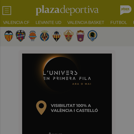
VALENCIA CF
LEVANTE UD
VALENCIA BASKET
FUTBOL