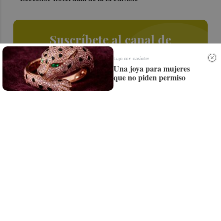
Suscríbete al canal de
Whatsapp
Lujo con carácter
Una joya para mujeres
Siempre al día de las últimas noticias
que no piden permiso
¡Quiero suscribirme!