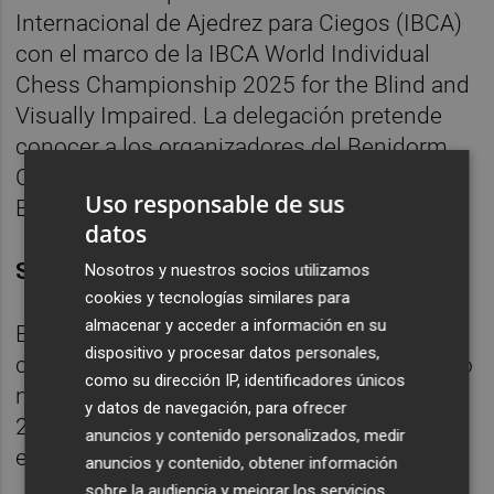
Internacional de Ajedrez para Ciegos (IBCA)
con el marco de la IBCA World Individual
Chess Championship 2025 for the Blind and
Visually Impaired. La delegación pretende
conocer a los organizadores del Benidorm
Chess Open y el propio Hotel Meliá
Uso responsable de sus
Benidorm ante futuros proyectos.
datos
Sobre el Benidorm Chess Open
Nosotros y nuestros socios utilizamos
cookies y tecnologías similares para
almacenar y acceder a información en su
El Benidorm Chess Open es un torneo
dispositivo y procesar datos personales,
consolidado y de gran atractivo en el circuito
como su dirección IP, identificadores únicos
nacional de ajedrez, que se desarrollará del
y datos de navegación, para ofrecer
25 de octubre al 2 de noviembre de 2025 en
anuncios y contenido personalizados, medir
el Hotel Meliá Benidorm.
anuncios y contenido, obtener información
sobre la audiencia y mejorar los servicios.