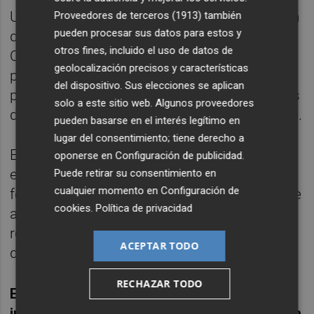
Una de las novedades de esta quinta edición
Proveedores de terceros (1913)
también
pueden procesar sus datos para estos y
queda relacionada con la competición del
otros fines, incluido el uso de datos de
Open A: se retransmitirán unas 40 partidas
geolocalización precisos y características
por internet, con tableros electrónicos, y se
del dispositivo. Sus elecciones se aplican
podrán seguir en las principales plataformas
solo a este sitio web. Algunos proveedores
de retransmisión de ajedrez and del mundial.
pueden basarse en el interés legítimo en
lugar del consentimiento; tiene derecho a
El torneo cuenta con una bolsa de premios
oponerse en
Configuración de publicidad
.
especiales y en exclusiva para ajedrecistas
Puede retirar su consentimiento en
cualquier momento en
Configuración de
federados por la Comunidad Valenciana, que
cookies
.
Política de privacidad
asciende a un total de 3.000 euros,
repartidos en cinco premios en cada Open
ACEPTAR TODO
de lentas, por tanto un total de diez.
RECHAZAR TODO
En la edición de este año, continúa el
inestimable apoyo del Hotel Meliá Benidorm