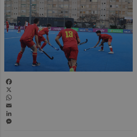
Facebook
X
WhatsApp
Email
LinkedIn
Messenger