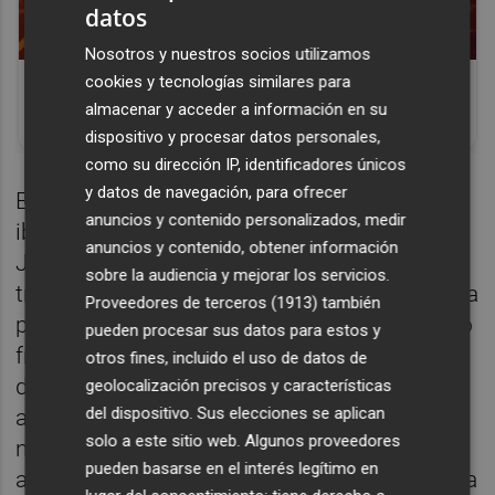
datos
Nosotros y nuestros socios utilizamos
Corepunk MMORPG
cookies y tecnologías similares para
Un verdadero MMORPG de la vieja escuela
almacenar y acceder a información en su
¡Cómo los de antes, pero mejor!
dispositivo y procesar datos personales,
como su dirección IP, identificadores únicos
y datos de navegación, para ofrecer
En la categoría 420R, en el campeonato
anuncios y contenido personalizados, medir
ibérico, los portugueses Tomás Teixeira y
anuncios y contenido, obtener información
Jose Joao Oliveira se han repartido los
sobre la audiencia y mejorar los servicios.
triunfos, con dos victorias para Teixeira y una
Proveedores de terceros (1913)
también
para Oliveira. Por su parte, en el campeonato
pueden procesar sus datos para estos y
francés, David Leguem ha logrado un
otros fines, incluido el uso de datos de
doblete, subiendo a lo más alto del podio en
geolocalización precisos y características
del dispositivo. Sus elecciones se aplican
ambas carreras. Las pruebas más
solo a este sitio web. Algunos proveedores
numerosas han sido las de 340R, que han
pueden basarse en el interés legítimo en
aunado el campeonato francés, el ibérico y la