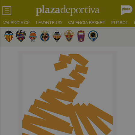
VALENCIA CF
LEVANTE UD
VALENCIA BASKET
FUTBOL