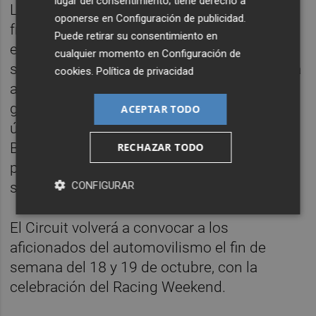
lugar del consentimiento; tiene derecho a
Ladies Cup, con hasta 35 coches en liza. El
oponerse en
Configuración de publicidad
.
francés Livio Mariotta ha logrado el triunfo
Puede retirar su consentimiento en
en la primera carrera, mientras que en la
cualquier momento en
Configuración de
segunda el portugués Anthony Ghibau se ha
cookies
.
Política de privacidad
alzado con la victoria. En la tercera, ha
ganado el portugués Rubén Ferreira y en la
ACEPTAR TODO
última, lo ha hecho el portugés Bernardo
Bello. En el marco de la Ladies Cup, la
RECHAZAR TODO
portuguesa Mariana Posser de Andrade ha
sido la gran triunfadora del fin de semana.
CONFIGURAR
El Circuit volverá a convocar a los
aficionados del automovilismo el fin de
semana del 18 y 19 de octubre, con la
celebración del Racing Weekend.