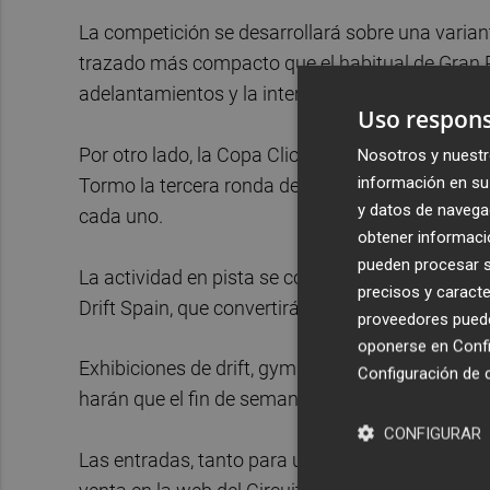
La competición se desarrollará sobre una varian
trazado más compacto que el habitual de Gran P
adelantamientos y la intensidad en pista.
Uso respons
Por otro lado, la Copa Clio española y el Porsche
Nosotros y nuestr
información en su 
Tormo la tercera ronda de sus campeonatos, fo
y datos de navega
cada uno.
obtener informació
pueden procesar su
La actividad en pista se complementará con las 
precisos y caracte
Drift Spain, que convertirá el trazado interior e
proveedores pueden
oponerse en
Confi
Exhibiciones de drift, gymkhanas, exposiciones, 
Configuración de 
harán que el fin de semana se convierta en una e
CONFIGURAR
Las entradas, tanto para una sola jornada como