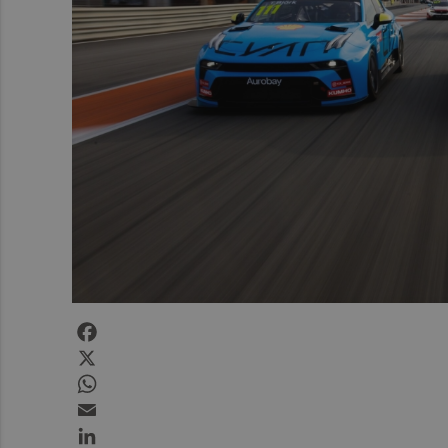
Facebook
X
WhatsApp
Email
LinkedIn