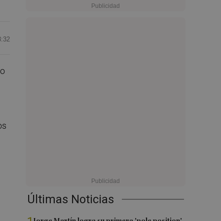
8:32
ho
os
Últimas Noticias
Jorge Martín logra su primera 'pole position'