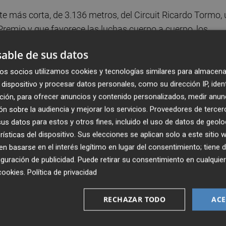
te más corta, de 3.136 metros, del Circuit Ricardo Tormo,
remio y que favorece las luchas cuerpo a cuerpo, los
able de sus datos
 Sprint Challenge Ibérica, que celebran en el Circuit Ricar
os socios utilizamos cookies y tecnologías similares para almacena
dispositivo y procesar datos personales, como su dirección IP, iden
rmarán parte del programa del evento, con dos pruebas
ción, para ofrecer anuncios y contenido personalizados, medir anun
n sobre la audiencia y mejorar los servicios.
Proveedores de tercer
s datos para estos y otros fines, incluido el uso de datos de geolo
actividades de Volrace en el paddock y con el impresiona
rísticas del dispositivo. Sus elecciones se aplican solo a este sitio
n un gran espectáculo del motor.
 basarse en el interés legítimo en lugar del consentimiento; tiene 
guración de publicidad
. Puede retirar su consentimiento en cualqu
food trucks y actuaciones en directo para todos los públi
cookies
.
Política de privacidad
xperiencia para disfrutar más allá de la competición.
RECHAZAR TODO
ACE
 en modalidad de abono para ambos días, ya están a la