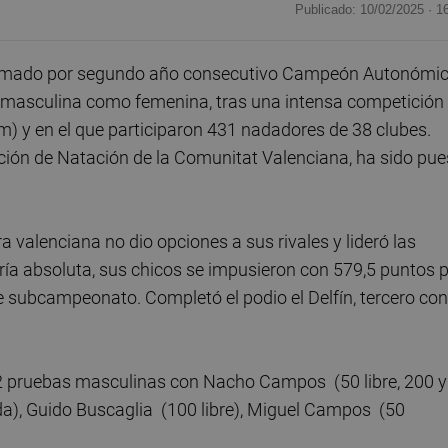
Publicado: 10/02/2025 ·
1
clamado por segundo año consecutivo Campeón Autonómi
ía masculina como femenina, tras una intensa competición
0m) y en el que participaron 431 nadadores de 38 clubes.
ción de Natación de la Comunitat Valenciana, ha sido pue
ra valenciana no dio opciones a sus rivales y lideró las
oría absoluta, sus chicos se impusieron con 579,5 puntos 
 subcampeonato. Completó el podio el Delfín, tercero con
22 pruebas masculinas con Nacho Campos (50 libre, 200 y
lda), Guido Buscaglia (100 libre), Miguel Campos (50