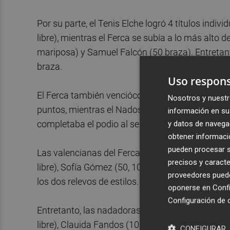
Por su parte, el Tenis Elche logró 4 títulos indi
libre), mientras el Ferca se subía a lo más alto
mariposa) y Samuel Falcón (50 braza). Entretanto
braza.
Uso respons
El Ferca también venciócon autoridad en la ca
Nosotros y nuestr
puntos, mientras el Nados, revalidaba la segund
información en su 
completaba el podio al ser tercero con 390 punt
y datos de navega
obtener informació
pueden procesar su
Las valencianas del Ferca se anotaron 8 títulos
precisos y caracte
libre), Sofía Gómez (50, 100 y 200 braza) y Carl
proveedores pueden
los dos relevos de estilos.
oponerse en
Confi
Configuración de 
Entretanto, las nadadoras del Nados vencieron 
libre), Clauida Fandos (100 espalda) y el relevo la
CONFIGURAR