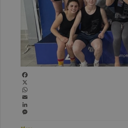
Facebook
X
WhatsApp
Email
LinkedIn
Messenger