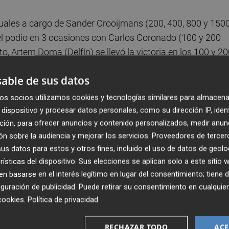
viduales a cargo de Sander Crooijmans (200, 400, 800 y 150
 del podio en 3 ocasiones con Carlos Coronado (100 y 200
, Artem Doma (Delfín) se llevó la victoria en los 100 y 2
able de sus datos
tegoría femenina absoluta, acumulando sus nadadoras 60
os socios utilizamos cookies y tecnologías similares para almacena
a plaza del año pasado con 403 puntos. El Delfín
dispositivo y procesar datos personales, como su dirección IP, iden
os.
ción, para ofrecer anuncios y contenido personalizados, medir anun
n sobre la audiencia y mejorar los servicios.
Proveedores de tercer
s datos para estos y otros fines, incluido el uso de datos de geolo
 individuales de la mano de Noa Martín (400, 800 y 1500
rísticas del dispositivo. Sus elecciones se aplican solo a este sitio
a Hurtado (100 mariposa), además de llevarse la victoria e
 basarse en el interés legítimo en lugar del consentimiento; tiene 
guración de publicidad
. Puede retirar su consentimiento en cualqu
cookies
.
Política de privacidad
en 5 pruebas de la mano de Lucía Gauna (50, 100 y 200
rgo de libre.
RECHAZAR TODO
ACE