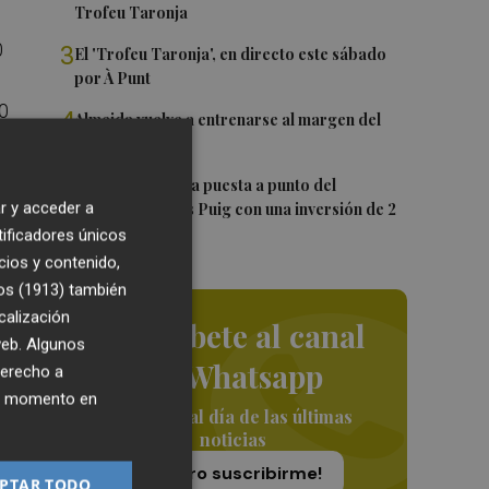
Trofeu Taronja
0
3
El 'Trofeu Taronja', en directo este sábado
por À Punt
00
4
Almeida vuelve a entrenarse al margen del
grupo
5
València ultima la puesta a punto del
9
r y acceder a
Velódromo Lluís Puig con una inversión de 2
millones
tificadores únicos
cios y contenido,
os (1913)
también
calización
Suscríbete al canal
 web. Algunos
n
de Whatsapp
derecho a
ier momento en
Siempre al día de las últimas
noticias
¡Quiero suscribirme!
PTAR TODO