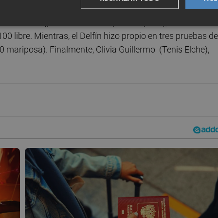
4 pruebas a cargo de Rosa Peris (50 mariposa), Valeria
00 libre. Mientras, el Delfín hizo propio en tres pruebas de
mariposa). Finalmente, Olivia Guillermo (Tenis Elche),