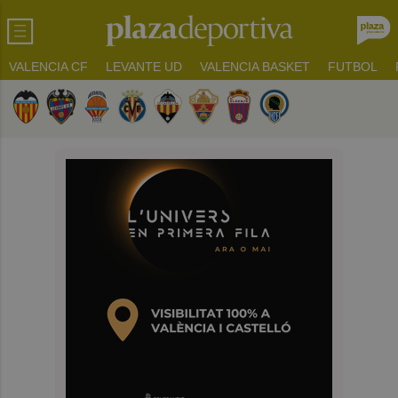
VALENCIA CF
LEVANTE UD
VALENCIA BASKET
FUTBOL