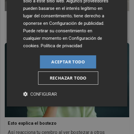
solo a este sitio web. Algunos proveedores
pueden basarse en el interés legítimo en
lugar del consentimiento; tiene derecho a
¿Conocías estos 5 consejos?
oponerse en
Configuración de publicidad
.
Consejos infalibles para eliminar la cal del baño fácil y
Puede retirar su consentimiento en
rápido
cualquier momento en
Configuración de
cookies
.
Política de privacidad
ACEPTAR TODO
RECHAZAR TODO
CONFIGURAR
Esto explica el bostezo
Así reacciona tu cerebro al ver bostezar a otros