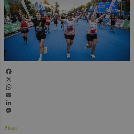
Facebook
X
WhatsApp
Email
LinkedIn
Messenger
Plaza