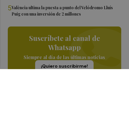
5
València ultima la puesta a punto del Velódromo Lluís
Puig con una inversión de 2 millones
Suscríbete al canal de
Whatsapp
Siempre al día de las últimas noticias
¡Quiero suscribirme!