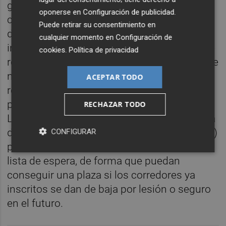
grupos de hasta tres personas, en cualquier
oponerse en
Configuración de publicidad
.
caso todos tienen las mismas posibilidades
Puede retirar su consentimiento en
de conseguir un dorsal, también
cualquier momento en
Configuración de
independientemente del momento en el que
cookies
.
Política de privacidad
registran al sorteo. El sorteo se realizará ante
notario una vez termine el periodo de
ACEPTAR TODO
registro y se comunicará a todos los
participantes a partir del 18 de noviembre.
RECHAZAR TODO
Los no agraciados (siempre que la demanda
de dorsales sea mayor a la oferta disponible)
CONFIGURAR
pasarán a ocupar un orden correlativo en la
lista de espera, de forma que puedan
conseguir una plaza si los corredores ya
inscritos se dan de baja por lesión o seguro
en el futuro.