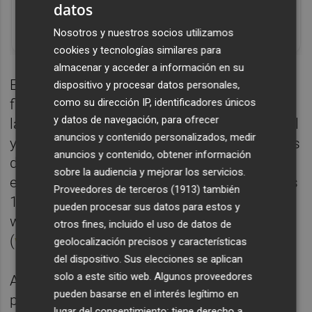
Corepunk MMORPG
datos
Un verdadero MMORPG de la vieja escuela
Nosotros y nuestros socios utilizamos
¡Cómo los de antes, pero mejor!
cookies y tecnologías similares para
almacenar y acceder a información en su
Esto supone que durante el periodo de
dispositivo y procesar datos personales,
fidelidad se han cubierto el 50 por ciento de
como su dirección IP, identificadores únicos
y datos de navegación, para ofrecer
las 25.000 plazas de venta al público general
anuncios y contenido personalizados, medir
y que el otro 50 por ciento se cubrirá a través
anuncios y contenido, obtener información
del sorteo. El plazo para apuntarse al ballot
sobre la audiencia y mejorar los servicios.
está abierto de las 11 horas de hoy hasta las
Proveedores de terceros (1913)
también
11 horas del próximo 14 de noviembre en la
pueden procesar sus datos para estos y
web de la carrera
otros fines, incluido el uso de datos de
(
www.mediomaratonvalencia.com
).
geolocalización precisos y características
del dispositivo. Sus elecciones se aplican
solo a este sitio web. Algunos proveedores
Aquellos que deseen apuntarse al ballot,
pueden basarse en el interés legítimo en
pueden hacerlo de manera individual o en
lugar del consentimiento; tiene derecho a