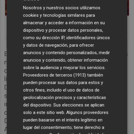
Nosotros y nuestros socios utilizamos
cookies y tecnologías similares para
Corepunk MMORPG
almacenar y acceder a información en su
Un verdadero MMORPG de la vieja escuela
dispositivo y procesar datos personales,
¡Cómo los de antes, pero mejor!
como su dirección IP, identificadores únicos
y datos de navegación, para ofrecer
anuncios y contenido personalizados, medir
El RC Valencia, fundado en 1966, cuenta con
anuncios y contenido, obtener información
más de 500 licencias federativas, siendo el
sobre la audiencia y mejorar los servicios.
club de rugby con mayor número de
Proveedores de terceros (1913)
también
licencias de la Comunitat Valenciana.
pueden procesar sus datos para estos y
Durante la década de los años 80, el equipo
otros fines, incluido el uso de datos de
sénior masculino fue uno de los más
geolocalización precisos y características
importantes de la liga española,
del dispositivo. Sus elecciones se aplican
consiguiendo el título de Campeón de la
solo a este sitio web. Algunos proveedores
División de Honor en la temporada 1982-83.
pueden basarse en el interés legítimo en
lugar del consentimiento; tiene derecho a
Asimismo, fue Subcampeón de la Copa del