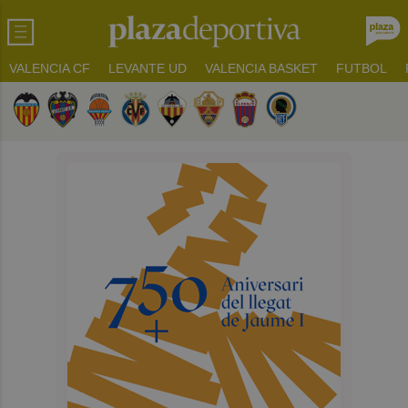
VALENCIA CF
LEVANTE UD
VALENCIA BASKET
FUTBOL