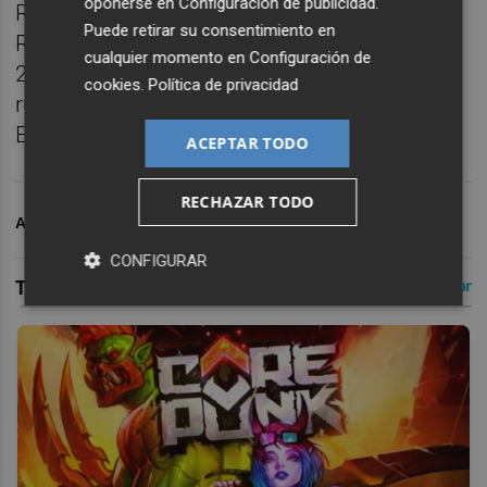
oponerse en
Configuración de publicidad
.
Rey en 1979 y 1986. La escuela del Valencia
Puede retirar su consentimiento en
Rugby cuenta con más de 400 jugadores y
cualquier momento en
Configuración de
24 equipos. En estos equipos practican
cookies
.
Política de privacidad
rugby niños y niñas desde los 4 años.
Enviado desde mi iPhone
ACEPTAR TODO
RECHAZAR TODO
ARCHIVADO EN
POLIDEPORTIVO
CONFIGURAR