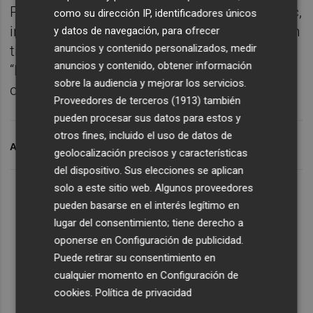
Por su parte, el entrenador, Marko Krivocapic,
como su dirección IP, identificadores únicos
indicó que el angoleño “es un jugador con un
y datos de navegación, para ofrecer
anuncios y contenido personalizados, medir
tiro muy potente y con mucha experiencia”.
anuncios y contenido, obtener información
“Nos puede aportar mucho tanto en ataque
sobre la audiencia y mejorar los servicios.
como en defensa”, añadió.
Proveedores de terceros (1913)
también
pueden procesar sus datos para estos y
otros fines, incluido el uso de datos de
ARCHIVADO EN
BALONMANO BENIDORM
geolocalización precisos y características
del dispositivo. Sus elecciones se aplican
Últimas Noticias
solo a este sitio web. Algunos proveedores
pueden basarse en el interés legítimo en
1
Kiat Lim preside por primera vez un partido en Mestalla
lugar del consentimiento; tiene derecho a
oponerse en
Configuración de publicidad
.
2
Puede retirar su consentimiento en
El once del Valencia CF para el último Trofeu Taronja de
Mestalla
cualquier momento en
Configuración de
cookies
.
Política de privacidad
3
Jorge Martín suma su tercera victoria 'sprint' del año y