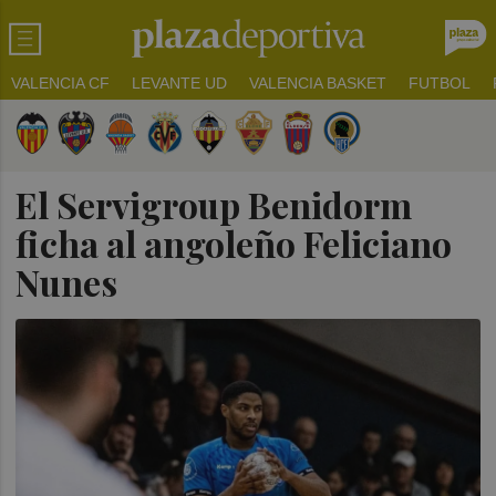
VALENCIA CF
LEVANTE UD
VALENCIA BASKET
FUTBOL
El Servigroup Benidorm
ficha al angoleño Feliciano
Nunes