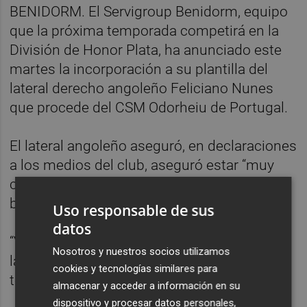
BENIDORM. El Servigroup Benidorm, equipo
que la próxima temporada competirá en la
División de Honor Plata, ha anunciado este
martes la incorporación a su plantilla del
lateral derecho angoleño Feliciano Nunes
que procede del CSM Odorheiu de Portugal.
El lateral angoleño aseguró, en declaraciones
a los medios del club, aseguró estar “muy
content” por la oportunidad que le ha
brindado el Benidorm.
Uso responsable de sus
datos
“Vamos a pelear por conseguir el ascenso a
Nosotros y nuestros socios utilizamos
la liga Asobal y estoy deseando comenzar la
cookies y tecnologías similares para
temporada cuanto antes”, indicó Nunes.
almacenar y acceder a información en su
dispositivo y procesar datos personales,