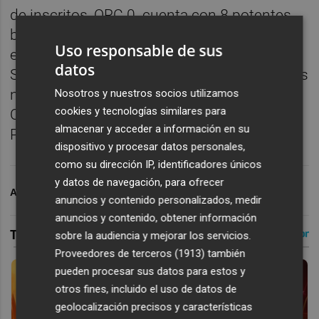
de inscritos, ORC 0 cuenta con 8 potentes
barcos, ORC 1 con once rápidas
Uso responsable de sus
embarcaciones entre las que predominan
datos
Swan 45, Swan 42 y DK46, ORC 2 será la más
numerosa con 19 embarcaciones, 13 en
Nosotros y nuestros socios utilizamos
cookies y tecnologías similares para
ORC 3, 8 en ORC 4, 15 en Open, 11 en
almacenar y acceder a información en su
Promoción y 9 MONOTIPOS J80.
dispositivo y procesar datos personales,
como su dirección IP, identificadores únicos
y datos de navegación, para ofrecer
ARCHIVADO EN
POLIDEPORTIVO
anuncios y contenido personalizados, medir
anuncios y contenido, obtener información
sobre la audiencia y mejorar los servicios.
Proveedores de terceros (1913)
también
pueden procesar sus datos para estos y
otros fines, incluido el uso de datos de
geolocalización precisos y características