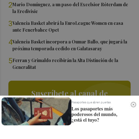
2
Mario Domínguez, a un paso del Excelsior Róterdam de
la Eredivisie
3
Valencia Basket abrirá la EuroLeague Women en casa
ante Fenerbahce Opet
4
Valencia Basket incorpora a Oumar Ballo, que jugará la
próxima temporada cedido en Galatasaray
5
Ferran y Grimaldo recibirán la Alta Distinción de la
Generalitat
Suscríbete al canal de
Whatsapp
Pasaportes que abren puertas
Los pasaportes más
poderosos del mundo,
Siempre al día de las últimas noticias
¿está el tuyo?
¡Quiero suscribirme!