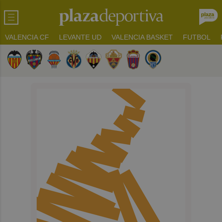
VALENCIA CF
LEVANTE UD
VALENCIA BASKET
FUTBOL