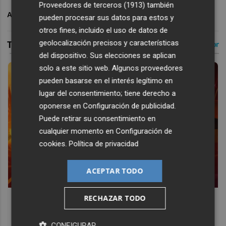
Proveedores de terceros (1913)
también
ARCHIVADO EN
POLIDEPORTIVO
pueden procesar sus datos para estos y
otros fines, incluido el uso de datos de
geolocalización precisos y características
del dispositivo. Sus elecciones se aplican
solo a este sitio web. Algunos proveedores
pueden basarse en el interés legítimo en
lugar del consentimiento; tiene derecho a
oponerse en
Configuración de publicidad
.
Puede retirar su consentimiento en
cualquier momento en
Configuración de
cookies
.
Política de privacidad
ACEPTAR TODO
RECHAZAR TODO
Corepunk MMORPG
Un verdadero MMORPG de la vieja escuela ¡Cómo los de
CONFIGURAR
antes, pero mejor!