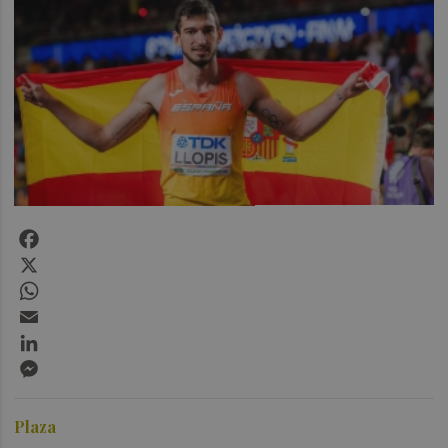
Facebook
X
WhatsApp
Email
LinkedIn
Messenger
Plaza