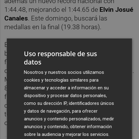
además un nuevo récord nacional con
1:44.48, mejorando el 1:44.65 de
Elvin Josué
Canales
. Este domingo, buscará las
medallas en la final (19.38 horas).
En velocidad,
Jaël-Sakura Bestué
logró el
Uso responsable de sus
billete para semifinales de 60 metros al
datos
finalizar segunda en su serie con un registro
de 7.18, con el que iguala su marca personal.
Nosotros y nuestros socios utilizamos
Mientras, en las semifinales femeninas de
cookies y tecnologías similares para
800 metros,
Lorea Ibarzabal
y
Rocío Arroyo
almacenar y acceder a información en su
dispositivo y procesar datos personales,
fueron quintas en sus respectivas carreras
como su dirección IP, identificadores únicos
con 2:00.74 y 2:01.14, respectivamente,
y datos de navegación, para ofrecer
terminando duodécima y decimocuarta, sin
anuncios y contenido personalizados, medir
opciones de final.
anuncios y contenido, obtener información
sobre la audiencia y mejorar los servicios.