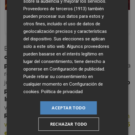
sobre la audiencia y mejorar los servicios.
Proveedores de terceros (1913)
también
Corepunk MMORPG
pueden procesar sus datos para estos y
Un verdadero MMORPG de la vieja escuela
otros fines, incluido el uso de datos de
¡Cómo los de antes, pero mejor!
geolocalización precisos y características
del dispositivo. Sus elecciones se aplican
solo a este sitio web. Algunos proveedores
ElPozo tendrá enfrente al
undécimo
pueden basarse en el interés legítimo en
clasificado
, un Peñíscola que suma
38
lugar del consentimiento; tiene derecho a
puntos
y se quedará sin play off a pesar de la
oponerse en
Configuración de publicidad
.
reacción que experimentó en las últimas
Puede retirar su consentimiento en
jornadas y es que los castellonenses,
a cinco
cualquier momento en
Configuración de
puntos del octavo, que es el Jaén Paraíso
cookies
.
Política de privacidad
Interior
, llevan
tres victorias y un empate
y
vienen de ganar por
6-2 al ATP Tudelano
ACEPTAR TODO
Ribera Navarra
. Contra ese rival
los de Josan
vencieron por
2-4 el 8 de noviembre de 2025
RECHAZAR TODO
en la novena jornada liguera
y para este