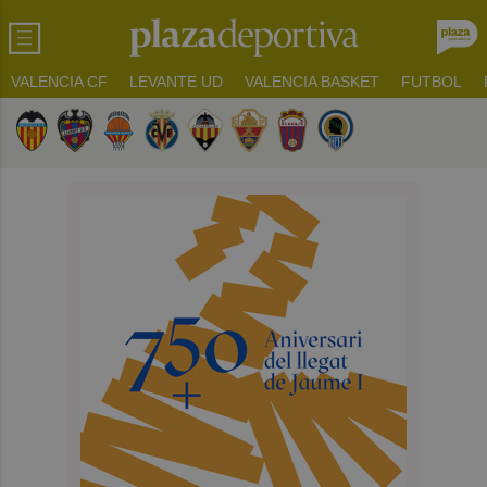
VALENCIA CF
LEVANTE UD
VALENCIA BASKET
FUTBOL