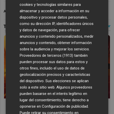
cookies y tecnologías similares para
almacenar y acceder a información en su
ARCHIVADO EN
POLIDEPORTIVO
dispositivo y procesar datos personales,
como su dirección IP, identificadores únicos
y datos de navegación, para ofrecer
anuncios y contenido personalizados, medir
anuncios y contenido, obtener información
sobre la audiencia y mejorar los servicios.
Proveedores de terceros (1913)
también
pueden procesar sus datos para estos y
otros fines, incluido el uso de datos de
geolocalización precisos y características
del dispositivo. Sus elecciones se aplican
solo a este sitio web. Algunos proveedores
pueden basarse en el interés legítimo en
lugar del consentimiento; tiene derecho a
Corepunk MMORPG
oponerse en
Configuración de publicidad
.
Un verdadero MMORPG de la vieja escuela ¡Cómo los de
Puede retirar su consentimiento en