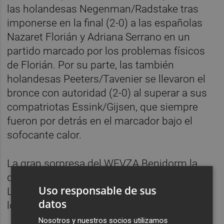
las holandesas Negenman/Radstake tras
imponerse en la final (2-0) a las españolas
Nazaret Florián y Adriana Serrano en un
partido marcado por los problemas físicos
de Florián. Por su parte, las también
holandesas Peeters/Tavenier se llevaron el
bronce con autoridad (2-0) al superar a sus
compatriotas Essink/Gijsen, que siempre
fueron por detrás en el marcador bajo el
sofocante calor.
La gran sorpresa del WEVZA Benidorm la
dieron las jóvenes alicantinas Helena
Uso responsable de sus
Llinares y Uxue Cuadrado, que alcanzaron
datos
los cuartos de final a sus 16 años.
Nosotros y nuestros socios utilizamos