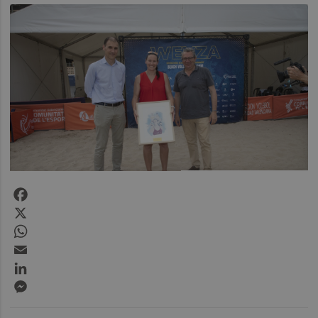
Facebook
X
WhatsApp
Email
LinkedIn
Messenger