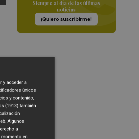
Siempre al día de las últimas
noticias
¡Quiero suscribirme!
4:30
r y acceder a
tificadores únicos
ras
cios y contenido,
os (1913)
también
calización
 web. Algunos
tos
derecho a
ier momento en