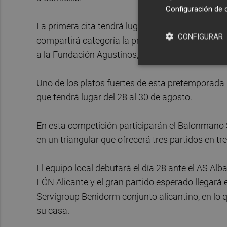
Configuración de 
La primera cita tendrá lugar 19 de agosto ante e
CONFIGURAR
compartirá categoría la próxima temporada. Tres
a la Fundación Agustinos, también de la Divisió
Uno de los platos fuertes de esta pretemporada 
que tendrá lugar del 28 al 30 de agosto.
En esta competición participarán el Balonmano Se
en un triangular que ofrecerá tres partidos en tr
El equipo local debutará el día 28 ante el AS Alb
EÓN Alicante y el gran partido esperado llegará 
Servigroup Benidorm conjunto alicantino, en lo q
su casa.