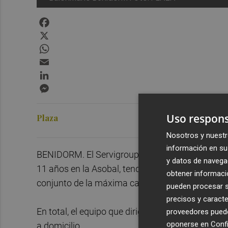
Facebook
X
WhatsApp
Email
LinkedIn
Messenger
Uso respons
Plaza
Nosotros y nuestr
información en su 
BENIDORM. El Servigroup Benidorm, que la próx
y datos de navega
11 años en la Asobal, tendrá en la pretemporad
obtener informació
conjunto de la máxima categoría, al Fertiberia d
pueden procesar su
precisos y caracte
En total, el equipo que dirige Marko Krivokapic d
proveedores pueden
oponerse en
Confi
a domicilio.