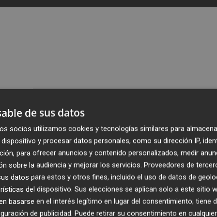
able de sus datos
Publicado: 09/08/2025 ·
0
os socios utilizamos cookies y tecnologías similares para almacena
dispositivo y procesar datos personales, como su dirección IP, iden
ima temporada competirá en la División de Honor Plata t
ción, para ofrecer anuncios y contenido personalizados, medir anun
a como rivales más destacados al Horneo EÓN Alicante,
n sobre la audiencia y mejorar los servicios.
Proveedores de tercer
e Sagunto y a un conjunto italiano.
s datos para estos y otros fines, incluido el uso de datos de geolo
rísticas del dispositivo. Sus elecciones se aplican solo a este sitio
isputará seis partidos, tres de ellos como local y otros tan
 basarse en el interés legítimo en lugar del consentimiento; tiene 
guración de publicidad
. Puede retirar su consentimiento en cualqu