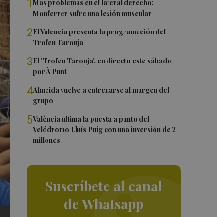
1
Más problemas en el lateral derecho:
Monferrer sufre una lesión muscular
2
El Valencia presenta la programación del
Trofeu Taronja
3
El 'Trofeu Taronja', en directo este sábado
por À Punt
4
Almeida vuelve a entrenarse al margen del
grupo
5
València ultima la puesta a punto del
Velódromo Lluís Puig con una inversión de 2
millones
Suscríbete al canal
de Whatsapp