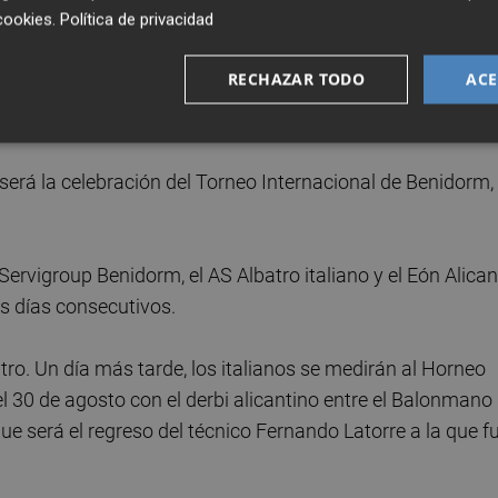
cookies
.
Política de privacidad
l Trasmapi Gobycar Citubo H.C. Eivissa, equipo con el que
RECHAZAR TODO
ACE
 días después, el Benidorm viajará a Alicante para medir
n de Honor Plata.
será la celebración del Torneo Internacional de Benidorm,
rvigroup Benidorm, el AS Albatro italiano y el Eón Alican
es días consecutivos.
atro. Un día más tarde, los italianos se medirán al Horneo
el 30 de agosto con el derbi alicantino entre el Balonmano
ue será el regreso del técnico Fernando Latorre a la que f